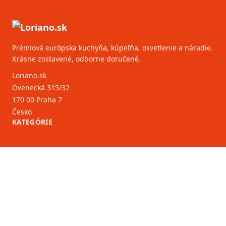
Prémiová európska kuchyňa, kúpeľňa, osvetlenie a náradie.
Krásne zostavené, odborne doručené.
Loriano.sk
Ovenecká 315/32
170 00 Praha 7
Česko
KATEGÓRIE
ZÁKAZNÍCKY SERVIS
B2B partneri
VIAC INFORMÁCIÍ
O nás