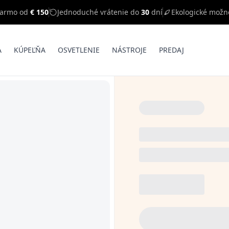
darmo od
€ 150
Jednoduché vrátenie do
30
dní
Ekologické možn
A
KÚPEĽŇA
OSVETLENIE
NÁSTROJE
PREDAJ