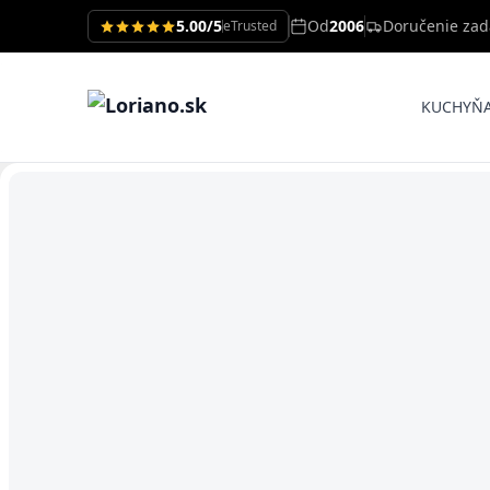
5.00/5
Od
2006
Doručenie za
eTrusted
KUCHYŇ