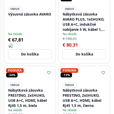
INDUX
INDUX
Výsuvná zásuvka AVARO
Nábytková zásuvka
AVARO PLUS, 1xSHUKO,
USB A+C, indukčné
nabíjanie 5 W, kábel 1,5
Na sklade
Na sklade
m, čierna
€ 150,21
€ 67,81
€ 80,31
Do košíka
Do košíka
PONUKA
PONUKA
-34%
-13%
INDUX
INDUX
Nábytková zásuvka
Nábytková zásuvka
PRESTINO, 2xSHUKO,
PRESTINO, 2xSHUKO,
USB A+C, HDMI, kábel
USB A+C, HDMI, kábel
RJ45 1,5 m, biela
RJ45 1,5 m, čierna
Na sklade
Na sklade