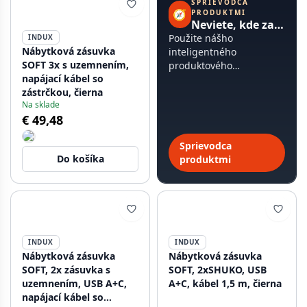
SPRIEVODCA
🧭
PRODUKTMI
Neviete, kde začať?
Použite nášho
INDUX
Nábytková zásuvka
inteligentného
SOFT 3x s uzemnením,
produktového
napájací kábel so
sprievodcu, trvá to
zástrčkou, čierna
menej ako 60 sekúnd.
Na sklade
€ 49,48
Sprievodca
Do košíka
produktmi
INDUX
INDUX
Nábytková zásuvka
Nábytková zásuvka
SOFT, 2x zásuvka s
SOFT, 2xSHUKO, USB
uzemnením, USB A+C,
A+C, kábel 1,5 m, čierna
napájací kábel so