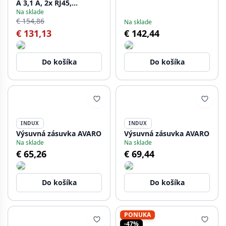
A 3,1 A, 2x RJ45,
Na sklade
indukčná nabíjačka 5 W,
€ 154,86
Na sklade
kábel 1,5 m, čierna
€ 131,13
€ 142,44
Do košíka
Do košíka
INDUX
INDUX
Výsuvná zásuvka AVARO
Výsuvná zásuvka AVARO
Na sklade
Na sklade
€ 65,26
€ 69,44
Do košíka
Do košíka
PONUKA
-47%