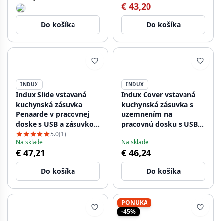
€ 43,20
Do košíka
Do košíka
INDUX
INDUX
Indux Slide vstavaná
Indux Cover vstavaná
kuchynská zásuvka
kuchynská zásuvka s
Penaarde v pracovnej
uzemnením na
doske s USB a zásuvkou
pracovnú dosku s USB a
farba nerez 1208957392
zásuvkou, farba
5.0
(1)
Na sklade
Na sklade
strieborná 1208957393
€ 47,21
€ 46,24
Do košíka
Do košíka
PONUKA
-45%