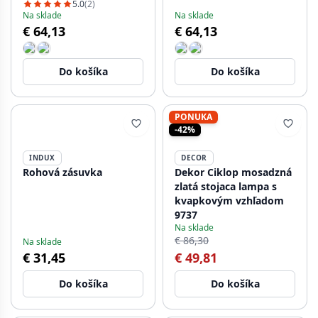
zástrčkou, čierna
5.0
(2)
Na sklade
Na sklade
€ 64,13
€ 64,13
Do košíka
Do košíka
PONUKA
-42%
INDUX
DECOR
Rohová zásuvka
Dekor Ciklop mosadzná
zlatá stojaca lampa s
kvapkovým vzhľadom
9737
Na sklade
€ 86,30
Na sklade
€ 31,45
€ 49,81
Do košíka
Do košíka