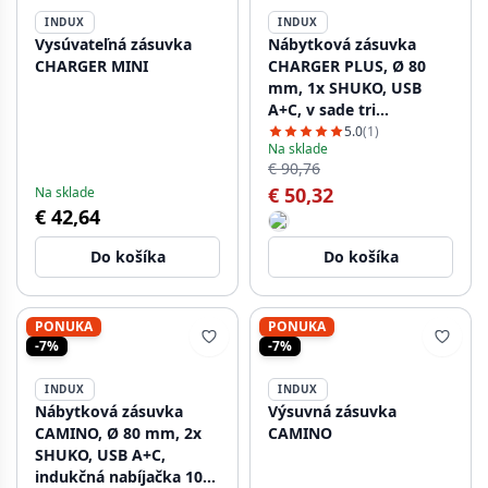
INDUX
INDUX
Vysúvateľná zásuvka
Nábytková zásuvka
CHARGER MINI
CHARGER PLUS, Ø 80
mm, 1x SHUKO, USB
A+C, v sade tri
vymeniteľné moduly
5.0
(1)
Na sklade
(USB-A, HDMI, RJ45),
€ 90,76
kábel 1,5 m, čierna
€ 50,32
Na sklade
€ 42,64
Do košíka
Do košíka
PONUKA
PONUKA
-7%
-7%
INDUX
INDUX
Nábytková zásuvka
Výsuvná zásuvka
CAMINO, Ø 80 mm, 2x
CAMINO
SHUKO, USB A+C,
indukčná nabíjačka 10