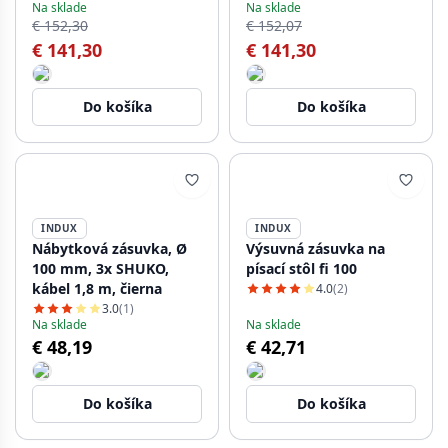
Na sklade
Na sklade
W, kábel 1,5 m, čierna
€ 152,30
€ 152,07
€ 141,30
€ 141,30
Do košíka
Do košíka
INDUX
INDUX
Nábytková zásuvka, Ø
Výsuvná zásuvka na
100 mm, 3x SHUKO,
písací stôl fi 100
kábel 1,8 m, čierna
4.0
(2)
3.0
(1)
Na sklade
Na sklade
€ 48,19
€ 42,71
Do košíka
Do košíka