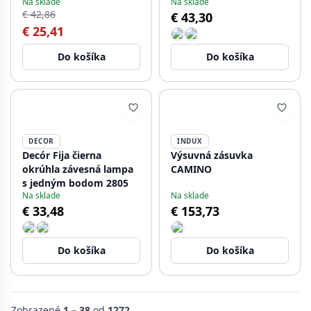
Na sklade
Na sklade
€ 42,86
€ 43,30
€ 25,41
Do košíka
Do košíka
DECOR
INDUX
Decór Fija čierna
Výsuvná zásuvka
okrúhla závesná lampa
CAMINO
s jedným bodom 2805
Na sklade
Na sklade
€ 33,48
€ 153,73
Do košíka
Do košíka
Zobrazené
1 – 38
od
1272