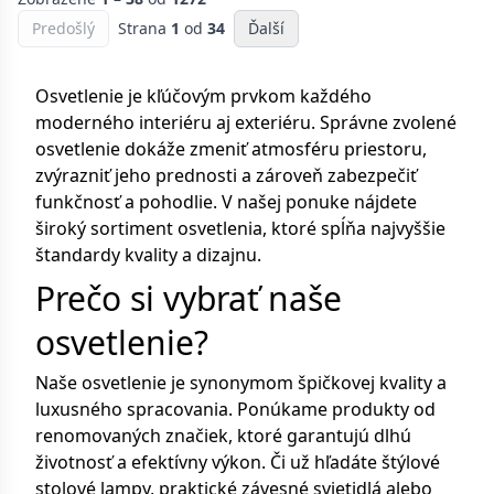
Predošlý
Strana
1
od
34
Ďalší
Osvetlenie je kľúčovým prvkom každého
moderného interiéru aj exteriéru. Správne zvolené
osvetlenie dokáže zmeniť atmosféru priestoru,
zvýrazniť jeho prednosti a zároveň zabezpečiť
funkčnosť a pohodlie. V našej ponuke nájdete
široký sortiment osvetlenia, ktoré spĺňa najvyššie
štandardy kvality a dizajnu.
Prečo si vybrať naše
osvetlenie?
Naše osvetlenie je synonymom špičkovej kvality a
luxusného spracovania. Ponúkame produkty od
renomovaných značiek, ktoré garantujú dlhú
životnosť a efektívny výkon. Či už hľadáte štýlové
stolové lampy, praktické závesné svietidlá alebo