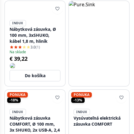
INDUX
Nábytková zásuvka, Ø
100 mm, 3xSHUKO,
kábel 1,8 m, hliník
3.0
(1)
Na sklade
€ 39,22
Do košíka
PONUKA
PONUKA
-18%
-13%
INDUX
INDUX
Nábytková zásuvka
Vysúvateľná elektrická
COMFORT, Ø 100 mm,
zásuvka COMFORT
3x SHUKO, 2x USB-A, 2,4