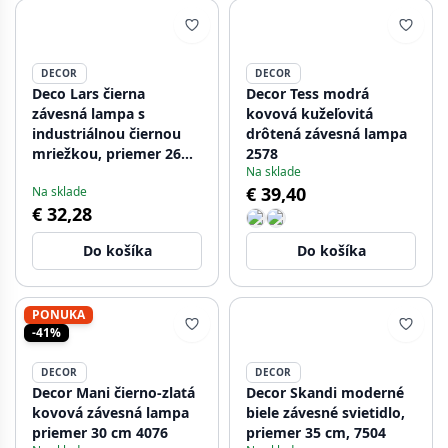
DECOR
DECOR
Deco Lars čierna
Decor Tess modrá
závesná lampa s
kovová kužeľovitá
industriálnou čiernou
drôtená závesná lampa
mriežkou, priemer 26
2578
Na sklade
cm, 2233
€ 39,40
Na sklade
€ 32,28
Do košíka
Do košíka
PONUKA
-41%
DECOR
DECOR
Decor Mani čierno-zlatá
Decor Skandi moderné
kovová závesná lampa
biele závesné svietidlo,
priemer 30 cm 4076
priemer 35 cm, 7504