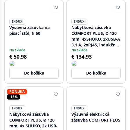
INDUX
INDUX
Výsuvná zásuvka na
Nábytková zásuvka
písací stôl, fi 60
COMFORT PLUS, Ø 120
mm, 4xSHUKO, 2xUSB-A
3,1 A, 2xRJ45, indukčná
Na sklade
Na sklade
nabíjačka 5 W, kábel 1,5
€ 50,98
€ 134,93
m, biela
Do košíka
Do košíka
PONUKA
-15%
INDUX
INDUX
Nábytková zásuvka
Výsuvná elektrická
COMFORT PLUS, Ø 120
zásuvka COMFORT PLUS
mm, 4x SHUKO, 2x USB-