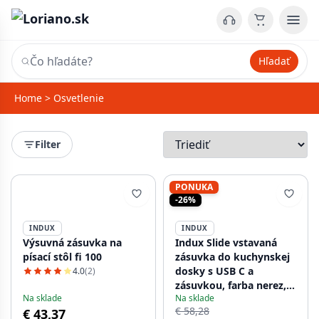
Hľadať
Home
>
Osvetlenie
Filter
PONUKA
-26%
INDUX
INDUX
Výsuvná zásuvka na
Indux Slide vstavaná
písací stôl fi 100
zásuvka do kuchynskej
dosky s USB C a
4.0
(2)
zásuvkou, farba nerez,
Na sklade
Na sklade
1208957391
€ 58,28
€ 43,37