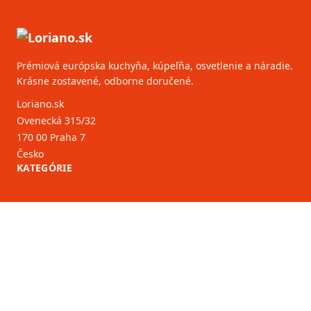
Prémiová európska kuchyňa, kúpeľňa, osvetlenie a náradie.
Krásne zostavené, odborne doručené.
Loriano.sk
Ovenecká 315/32
170 00 Praha 7
Česko
KATEGÓRIE
ZÁKAZNÍCKY SERVIS
B2B partneri
VIAC INFORMÁCIÍ
O nás