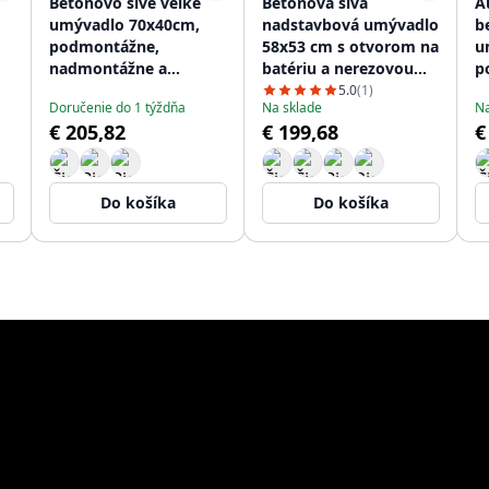
Betónovo sivé veľké
Betónová sivá
A
umývadlo 70x40cm,
nadstavbová umývadlo
b
podmontážne,
58x53 cm s otvorom na
u
nadmontážne a
batériu a nerezovou
p
rovnobežné s
zátkou 1208956771
n
5.0
(1)
Doručenie do 1 týždňa
Na sklade
Na
montážou s nerezovou
v
€ 205,82
€ 199,68
€
zátkou 1208956403
z
Do košíka
Do košíka