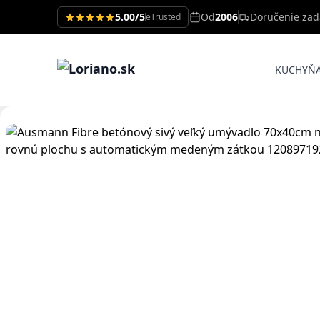
5.00/5
Od
2006
Doručenie za
eTrusted
KUCHYŇ