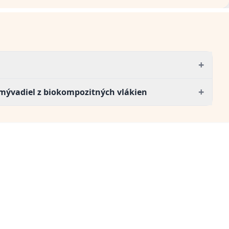
+
+
umývadiel z biokompozitných vlákien