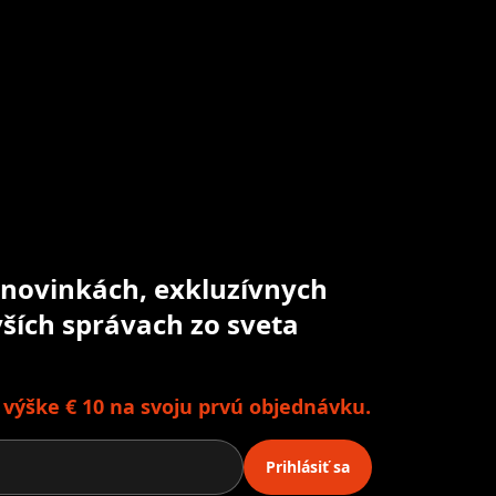
o novinkách, exkluzívnych
ších správach zo sveta
o výške € 10 na svoju prvú objednávku.
Prihlásiť sa