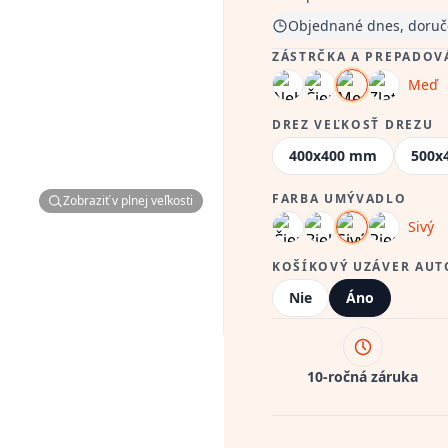
Objednané dnes, doruč
ZÁSTRČKA A PREPADOV
Meď
DREZ VEĽKOSŤ DREZU
400x400 mm
500x
FARBA UMÝVADLO
Zobraziť v plnej veľkosti
Sivý
KOŠÍKOVÝ UZÁVER AU
Nie
Áno
10-ročná záruka