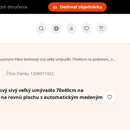
osti doručenia
Sledovať objednávku
usmann Fibre betónový sivý veľký umývadlo 70x40cm na podstavec, na stenu a na rovnú plochu s automatickým medeným zátkou 1208971922
|
Číslo článku 1208971922
vý sivý veľký umývadlo 70x40cm na
 a na rovnú plochu s automatickým medeným