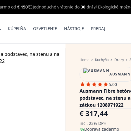
darmo od
€ 150
Jednoduché vrátenie do
30
dní
Ekologické možn
A
KÚPEĽŇA
OSVETLENIE
NÁSTROJE
PREDAJ
Home
>
Kuchyňa
>
Drezy
>
A
AUSMANN
5.00
Ausmann Fibre betóno
podstavec, na stenu
zátkou 1208971922
€ 317,44
incl. 23% DPH
Doprava zadarmo