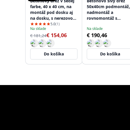
Betónový drez v šedej
Betónovo sivý drez
farbe, 40 x 40 cm, na
50x40cm podmontáž,
montáž pod dosku aj
nadmontáž a
na dosku, s nerezovou
rovnomontáž s
zátkou 1208956393
nerezovou zátkou
5.0
(1)
Na sklade
Na sklade
1208956398
€ 154,06
€ 190,46
€ 181,24
Do košíka
Do košíka