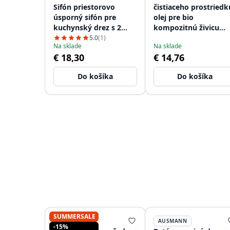
Sifón priestorovo
čistiaceho prostriedk
úsporný sifón pre
olej pre bio
kuchynský drez s 2
kompozitnú živicu
pripojeniami na
vláknitý drez
5.0
(1)
Na sklade
Na sklade
umývačku riadu
1208966925
€ 18,30
€ 14,76
WSTSSI-32
Do košíka
Do košíka
SUMMERSALE
AUSMANN
AUSMANN
-15%