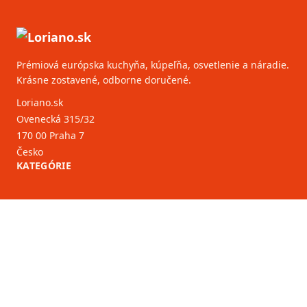
Prémiová európska kuchyňa, kúpeľňa, osvetlenie a náradie.
Krásne zostavené, odborne doručené.
Loriano.sk
Ovenecká 315/32
170 00 Praha 7
Česko
KATEGÓRIE
ZÁKAZNÍCKY SERVIS
B2B partneri
VIAC INFORMÁCIÍ
O nás