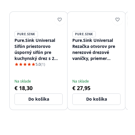
S
-1
PURE.SINK
PURE.SINK
P
Pure.Sink Universal
Pure.Sink Universal
Pu
Sifón priestorovo
Rezačka otvorov pre
Ma
úsporný sifón pre
nerezové drezové
ku
kuchynský drez s 2
vaničky, priemer
pr
pripojeniami na
otvoru 35 mm PSAC-12
vý
5.0
(1)
Čo
umývačku riadu
pr
€ 
WSTSSI-32
€
Na sklade
Na sklade
€ 18,30
€ 27,95
Do košíka
Do košíka