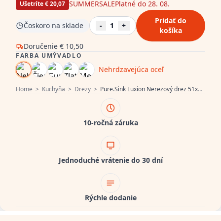
SUMMERSALE
Platné do 28. 08.
Ušetríte € 20,07
Pridať do
Čoskoro na sklade
-
1
+
košíka
Doručenie
€ 10,50
FARBA UMÝVADLO
Nehrdzavejúca oceľ
Home
>
Kuchyňa
>
Drezy
>
Pure.Sink Luxion Nerezový drez 51x50 cm Tapwing s otvorom pre batériu PLX5150T-02
10-ročná záruka
Jednoduché vrátenie do 30 dní
Rýchle dodanie