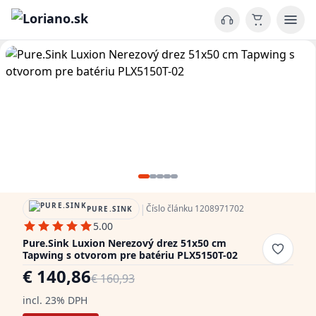
|
Číslo článku 1208971702
PURE.SINK
5.00
Pure.Sink Luxion Nerezový drez 51x50 cm
Tapwing s otvorom pre batériu PLX5150T-02
€ 140,86
€ 160,93
incl. 23% DPH