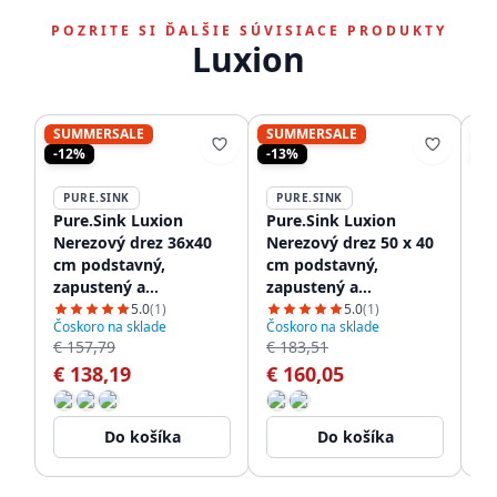
POZRITE SI ĎALŠIE SÚVISIACE PRODUKTY
Luxion
SUMMERSALE
SUMMERSALE
S
-12%
-13%
-1
PURE.SINK
PURE.SINK
P
Pure.Sink Luxion
Pure.Sink Luxion
Pu
Nerezový drez 36x40
Nerezový drez 50 x 40
Ne
cm podstavný,
cm podstavný,
cm
zapustený a
zapustený a
za
nadstavbový PLX3640-
nadstavbový PLX5040-
na
5.0
(1)
5.0
(1)
Čoskoro na sklade
Čoskoro na sklade
Čo
02
02
02
€ 157,79
€ 183,51
€ 
€ 138,19
€ 160,05
€
Do košíka
Do košíka