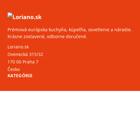
Prémiová európska kuchyňa, kúpeľňa, osvetlenie a náradie.
Krásne zostavené, odborne doručené.
Loriano.sk
Ovenecká 315/32
170 00 Praha 7
Česko
KATEGÓRIE
ZÁKAZNÍCKY SERVIS
B2B partneri
VIAC INFORMÁCIÍ
O nás