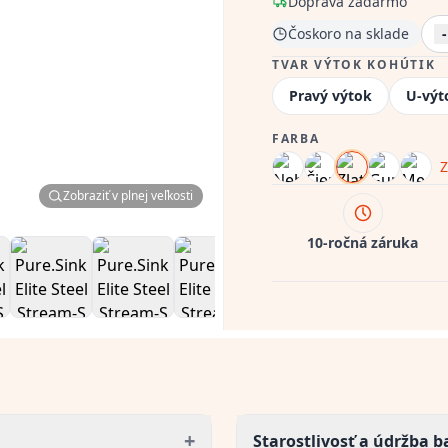
Doprava zadarmo
Čoskoro na sklade
-
TVAR VÝTOK KOHÚTIK
Pravý výtok
U-výt
FARBA
Z
Zobraziť v plnej veľkosti
10-ročná záruka
+
Starostlivosť a údržba b