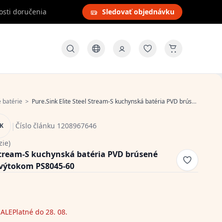
osti doručenia
Sledovať objednávku
 batérie
>
Pure.Sink Elite Steel Stream-S kuchynská batéria PVD brúsené zlato s vysúvateľným výtokom PS8045-60
|
Číslo článku 1208967646
NK
zie)
 Stream-S kuchynská batéria PVD brúsené
 výtokom PS8045-60
ALE
Platné do 28. 08.