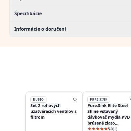
Špecifikácie
Informácie o doručení
RUBIO
PURE.SINK
Set 2 rohových
Pure.Sink Elite Steel
uzatváracích ventilov s
Shine vstavaný
filtrom
dávkovač mydla PVD
brúsené zlato,
dopĺňateľný zhora
5.0
(1)