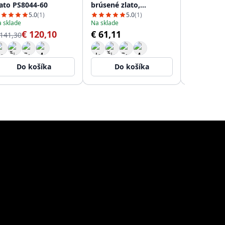
lato PS8044-60
brúsené zlato,
batéria s 
dopĺňateľný zhora
výtokom a
5.0
(1)
5.0
(1)
 sklade
Na sklade
Na sklade
PS9010-60
vodou PS8
€ 120,10
€ 61,11
€
 141,30
€ 293,78
Do košíka
Do košíka
Do 