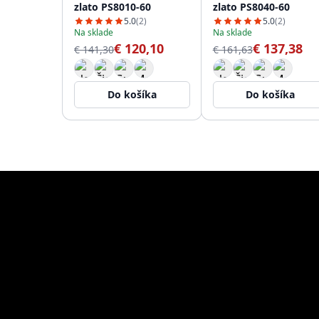
zlato PS8010-60
zlato PS8040-60
5.0
(2)
5.0
(2)
Na sklade
Na sklade
€ 120,10
€ 137,38
€ 141,30
€ 161,63
Do košíka
Do košíka