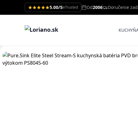
5.00/5
Od
2006
Doručenie za
eTrusted
KUCHYŇ