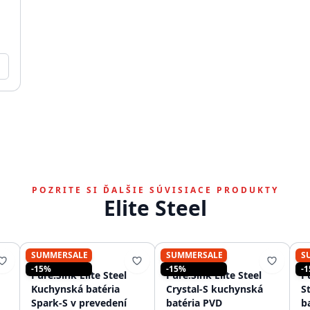
POZRITE SI ĎALŠIE SÚVISIACE PRODUKTY
Elite Steel
SUMMERSALE
SUMMERSALE
S
PURE.SINK
PURE.SINK
-15%
-15%
-
Pure.Sink Elite Steel
Pure.Sink Elite Steel
Pu
Kuchynská batéria
Crystal-S kuchynská
S
Spark-S v prevedení
batéria PVD
b