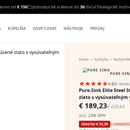
darmo od
€ 150
Jednoduché vrátenie do
30
dní
Ekologické možn
A
KÚPEĽŇA
OSVETLENIE
NÁSTROJE
PREDAJ
Home
>
Kuchyňa
>
Kuchynské
PURE.SI
4.8
(6 recen
Pure.Sink Elite Steel
zlato s vysúvateľným
€ 189,23
€ 222,62
incl. 23% DPH
SUMMERS
Ušetríte € 33,39