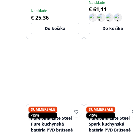
Na sklade
PS9010-60
€ 61,11
Na sklade
€ 25,36
Do košíka
Do košíka
SUMMERSALE
SUMMERSALE
PURE.SINK
PURE.SINK
-15%
-15%
Pure.Sink Elite Steel
Pure.Sink Elite Steel
Pure kuchynská
Spark kuchynská
batéria PVD brúsené
batéria PVD Brúsené