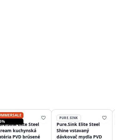
UMMERSALE
SUMMERSA
PURE.SINK
PURE.SINK
PURE.SINK
15%
-15%
re.Sink Elite Steel
Pure.Sink Elite Steel
Pure.Sink 
tream kuchynská
Shine vstavaný
Flex 3-ces
atéria PVD brúsené
dávkovač mydla PVD
zlato kuc