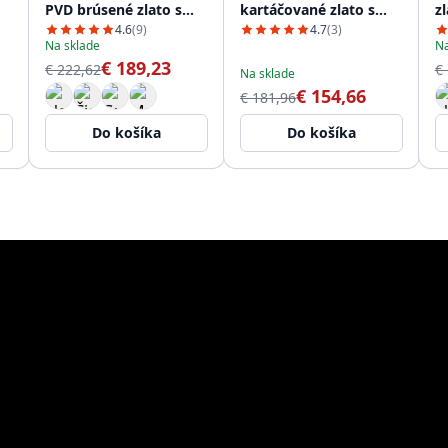
PVD brúsené zlato s
kartáčované zlato s
z
výsuvným výtokom
výsuvnou hubicou
4.6
(9)
4.7
(3)
Na sklade
Na
PS8041-60
PS8050-60
€ 189,23
€ 222,62
€
Na sklade
€ 154,66
€ 181,96
Do košíka
Do košíka