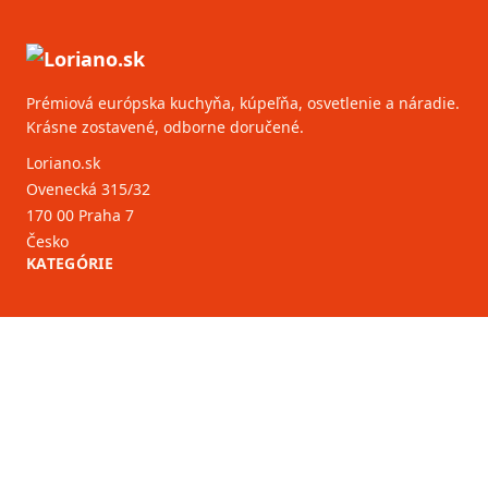
Prémiová európska kuchyňa, kúpeľňa, osvetlenie a náradie.
Krásne zostavené, odborne doručené.
Loriano.sk
Ovenecká 315/32
170 00 Praha 7
Česko
KATEGÓRIE
ZÁKAZNÍCKY SERVIS
B2B partneri
VIAC INFORMÁCIÍ
O nás