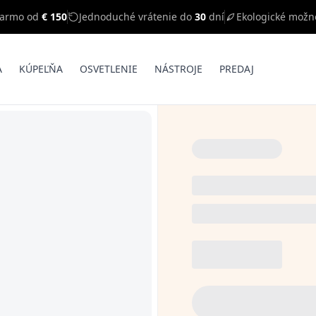
darmo od
€ 150
Jednoduché vrátenie do
30
dní
Ekologické možn
A
KÚPEĽŇA
OSVETLENIE
NÁSTROJE
PREDAJ