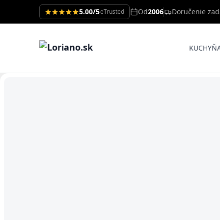
5.00/5
Od
2006
Doručenie za
eTrusted
KUCHYŇ