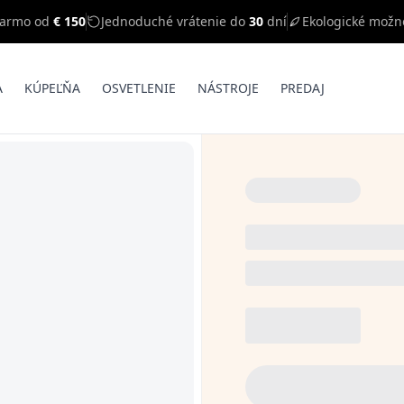
darmo od
€ 150
Jednoduché vrátenie do
30
dní
Ekologické možn
A
KÚPEĽŇA
OSVETLENIE
NÁSTROJE
PREDAJ