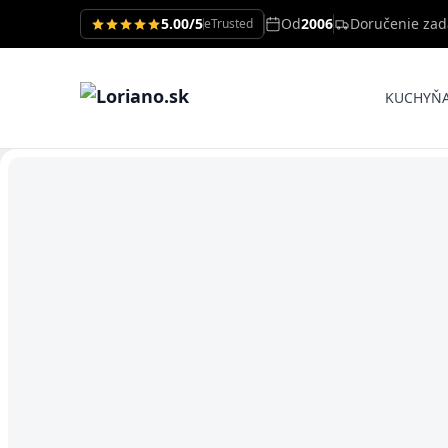
5.00/5
Od
2006
Doručenie za
eTrusted
KUCHYŇ