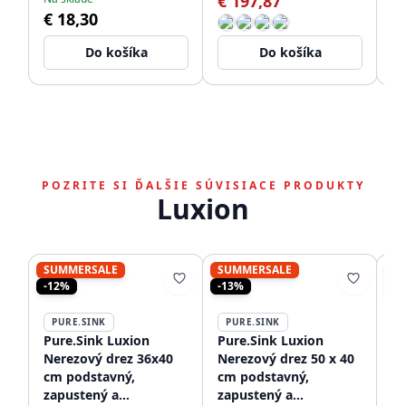
€ 197,87
€
€ 18,30
Do košíka
Do košíka
POZRITE SI ĎALŠIE SÚVISIACE PRODUKTY
Luxion
SUMMERSALE
SUMMERSALE
S
-12%
-13%
-1
PURE.SINK
PURE.SINK
P
Pure.Sink Luxion
Pure.Sink Luxion
Pu
Nerezový drez 36x40
Nerezový drez 50 x 40
Ne
cm podstavný,
cm podstavný,
cm
zapustený a
zapustený a
za