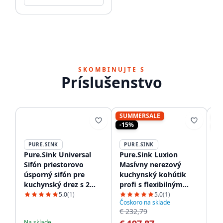
SKOMBINUJTE S
Príslušenstvo
SUMMERSALE
S
-15%
-1
PURE.SINK
PURE.SINK
P
Pure.Sink Universal
Pure.Sink Luxion
Pu
Sifón priestorovo
Masívny nerezový
ma
úsporný sifón pre
kuchynský kohútik
ku
kuchynský drez s 2
profi s flexibilným
ko
pripojeniami na
výtokom a 2 typmi
v
5.0
(1)
5.0
(1)
Čoskoro na sklade
Na
umývačku riadu
prúdu PLXFLEX-02
P
€ 232,79
€ 
WSTSSI-32
Na sklade