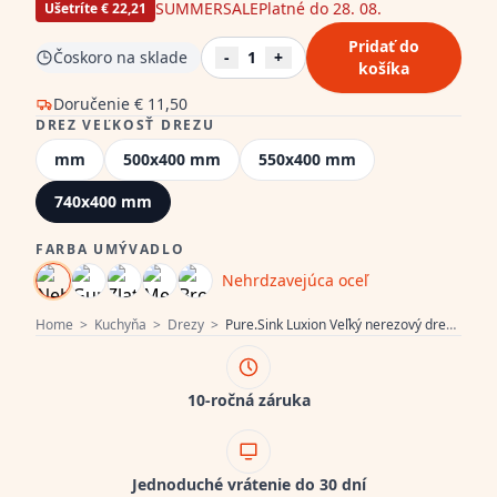
SUMMERSALE
Platné do 28. 08.
Ušetríte € 22,21
Pridať do
Čoskoro na sklade
-
1
+
košíka
Doručenie
€ 11,50
DREZ VEĽKOSŤ DREZU
mm
500x400 mm
550x400 mm
740x400 mm
FARBA UMÝVADLO
Nehrdzavejúca oceľ
Home
>
Kuchyňa
>
Drezy
>
Pure.Sink Luxion Veľký nerezový drez 74x40 cm podstavný, zapustený a nadstavbový PLX7440-02
10-ročná záruka
Jednoduché vrátenie do 30 dní