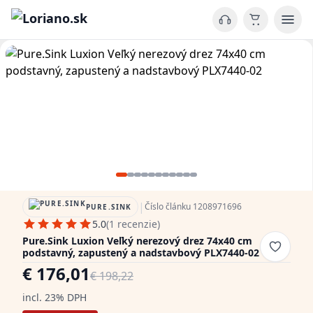
|
Číslo článku 1208971696
PURE.SINK
5.0
(1 recenzie)
Pure.Sink Luxion Veľký nerezový drez 74x40 cm
podstavný, zapustený a nadstavbový PLX7440-02
€ 176,01
€ 198,22
incl. 23% DPH