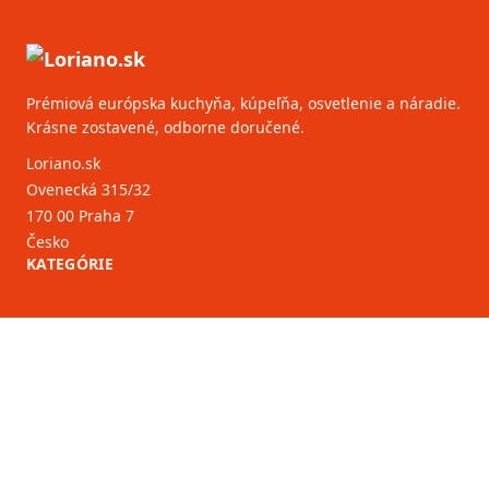
Prémiová európska kuchyňa, kúpeľňa, osvetlenie a náradie.
Krásne zostavené, odborne doručené.
Loriano.sk
Ovenecká 315/32
170 00 Praha 7
Česko
KATEGÓRIE
ZÁKAZNÍCKY SERVIS
B2B partneri
VIAC INFORMÁCIÍ
O nás