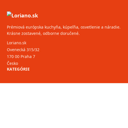
Prémiová európska kuchyňa, kúpeľňa, osvetlenie a náradie.
Krásne zostavené, odborne doručené.
Loriano.sk
Ovenecká 315/32
170 00 Praha 7
Česko
KATEGÓRIE
ZÁKAZNÍCKY SERVIS
B2B partneri
VIAC INFORMÁCIÍ
O nás