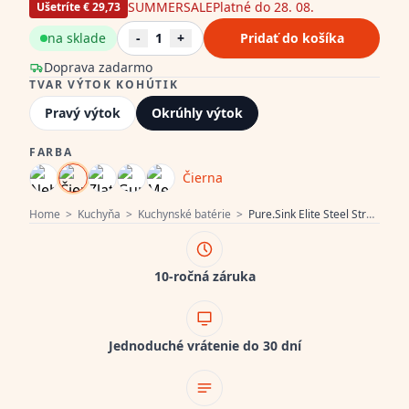
SUMMERSALE
Platné do 28. 08.
Ušetríte € 29,73
na sklade
-
1
+
Pridať do košíka
Doprava zadarmo
TVAR VÝTOK KOHÚTIK
Pravý výtok
Okrúhly výtok
FARBA
Čierna
Home
>
Kuchyňa
>
Kuchynské batérie
>
Pure.Sink Elite Steel Stream-S kuchynská batéria matná čierna s výsuvnou výpustou PS8045-10
10-ročná záruka
Jednoduché vrátenie do 30 dní