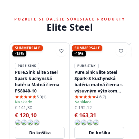
POZRITE SI ĎALŠIE SÚVISIACE PRODUKTY
Elite Steel
SUMMERSALE
SUMMERSALE
S
-15%
-15%
-1
PURE.SINK
PURE.SINK
P
Pure.Sink Elite Steel
Pure.Sink Elite Steel
Pu
Spark kuchynská
Spark-S kuchynská
S
batéria Matná čierna
batéria matná čierna s
ba
PS8040-10
výsuvným výtokom
PS
PS8041-10
5.0
(1)
4.6
(7)
Na sklade
Na sklade
Na
€ 141,30
€ 192,12
€ 
€ 120,10
€ 163,31
€
Do košíka
Do košíka