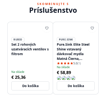
SKOMBINUJTE S
Príslušenstvo
RUBIO
PURE.SINK
Set 2 rohových
Pure.Sink Elite Steel
uzatváracích ventilov s
Shine vstavaný
filtrom
dávkovač mydla
Matná Čierna,
plniteľný zhora
5.0
(1)
Na sklade
PS9010-10
€ 58,89
Na sklade
€ 25,36
Do košíka
Do košíka