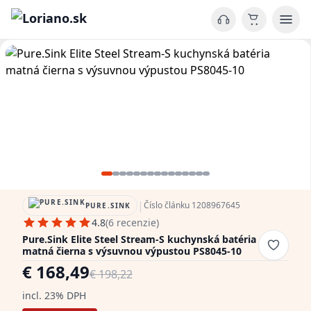
|
Číslo článku 1208967645
PURE.SINK
4.8
(6 recenzie)
Pure.Sink Elite Steel Stream-S kuchynská batéria
matná čierna s výsuvnou výpustou PS8045-10
€ 168,49
€ 198,22
incl. 23% DPH