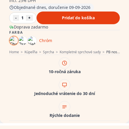
incl. 23% DPH
Objednané dnes, doručenie 09-09-2026
-
1
+
Pridať do košíka
Doprava zadarmo
FARBA
Chróm
Home
>
Kúpeľňa
>
Sprcha
>
Kompletné sprchové sady
>
PB nostalgická vstavaná sprchová sada s termostatickou batériou a 2 uzatváracími ventilmi - ručná sprcha - dažďová sprcha 200 mm - chróm
10-ročná záruka
Jednoduché vrátenie do 30 dní
Rýchle dodanie