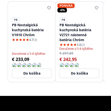
PONUKA
-6%
PB
PB
P
PB Nostalgická
PB Nostalgická
PB
kuchynská batéria
kuchynská batéria
ku
V1910 Chróm
V2721 nástenná
Cl
batéria Chróm
ba
4.7
(3)
5.0
(2)
Doručenie o 5-6 týždňov
€ 257,65
Doručenie o 5-6 týždňov
Čo
€ 233,09
€ 242,95
€
Do košíka
Do košíka