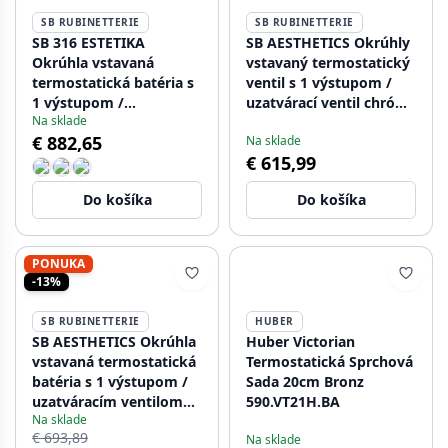
SB RUBINETTERIE
SB RUBINETTERIE
SB 316 ESTETIKA
SB AESTHETICS Okrúhly
Okrúhla vstavaná
vstavaný termostatický
termostatická batéria s
ventil s 1 výstupom /
1 výstupom /
uzatvárací ventil chróm
Na sklade
uzatváracím ventilom
1208954897
€ 882,65
Na sklade
PVD brúsený gun metal
€ 615,99
1208954896
Do košíka
Do košíka
PONUKA
-13%
SB RUBINETTERIE
HUBER
SB AESTHETICS Okrúhla
Huber Victorian
vstavaná termostatická
Termostatická Sprchová
batéria s 1 výstupom /
Sada 20cm Bronz
uzatváracím ventilom
590.VT21H.BA
Na sklade
matná čierna
€ 693,89
Na sklade
1208954898