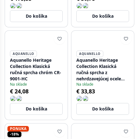
NB-2002-HA
Do košíka
Do košíka
AQUANELLO
AQUANELLO
Aquanello Heritage
Aquanello Heritage
Collection Klasická
Collection Klasická
ručná sprcha chróm CR-
ručná sprcha z
9001-HC
nehrdzavejúcej ocele
Na sklade
Na sklade
NB-9001-HC
€ 24,08
€ 33,83
Do košíka
Do košíka
PONUKA
-18%