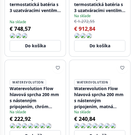
termostatická batéria s
termostatická batéria s
3 uzatváracími ventilmi,
3 uzatváracími ventilmi,
Na sklade
chrómová
vzhľad nerezovej ocele
€ 1.272,55
Na sklade
€ 748,57
€ 912,84
Do košíka
Do košíka
WATEREVOLUTION
WATEREVOLUTION
Waterevolution Flow
Waterevolution Flow
hlavová sprcha 200 mm
hlavová sprcha 200 mm
s nástenným
s nástenným
pripojením, chróm
pripojením, matná
Na sklade
Na sklade
T164101
čierna T1641PR
€ 222,92
€ 240,84