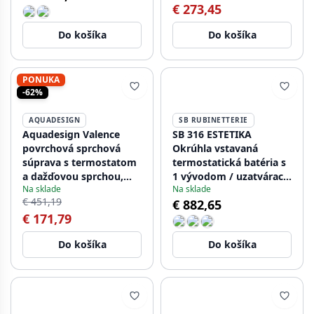
€ 273,45
sprcha 200 mm - Bronz
Do košíka
Do košíka
PONUKA
-62%
AQUADESIGN
SB RUBINETTERIE
Aquadesign Valence
SB 316 ESTETIKA
povrchová sprchová
Okrúhla vstavaná
súprava s termostatom
termostatická batéria s
a dažďovou sprchou,
1 vývodom / uzatvárací
Na sklade
Na sklade
chróm
ventil PVD kartáčovaná
€ 451,19
€ 882,65
meď 1208954894
€ 171,79
Do košíka
Do košíka