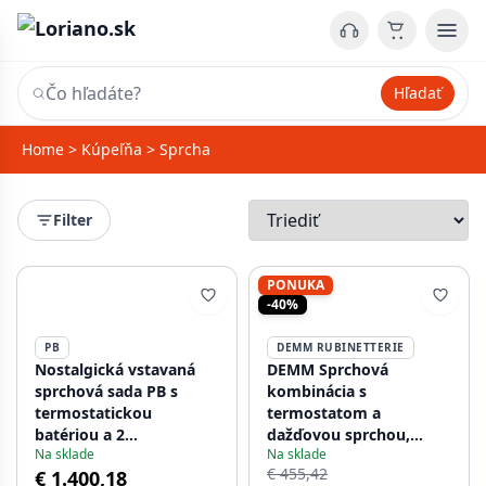
Hľadať
Home
>
Kúpeľňa
>
Sprcha
Filter
PONUKA
-40%
PB
DEMM RUBINETTERIE
Nostalgická vstavaná
DEMM Sprchová
sprchová sada PB s
kombinácia s
termostatickou
termostatom a
batériou a 2
dažďovou sprchou,
Na sklade
Na sklade
uzatváracími ventilmi -
chróm 1208946965
€ 455,42
€ 1.400,18
ručná sprcha - dažďová