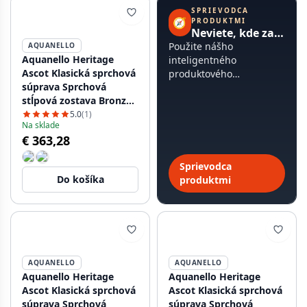
SPRIEVODCA
🧭
PRODUKTMI
Neviete, kde začať?
Použite nášho
AQUANELLO
Aquanello Heritage
inteligentného
Ascot Klasická sprchová
produktového
súprava Sprchová
sprievodcu, trvá to
stĺpová zostava Bronz
menej ako 60 sekúnd.
BN-2003-HA
5.0
(1)
Na sklade
€ 363,28
Sprievodca
Do košíka
produktmi
AQUANELLO
AQUANELLO
Aquanello Heritage
Aquanello Heritage
Ascot Klasická sprchová
Ascot Klasická sprchová
súprava Sprchová
súprava Sprchová