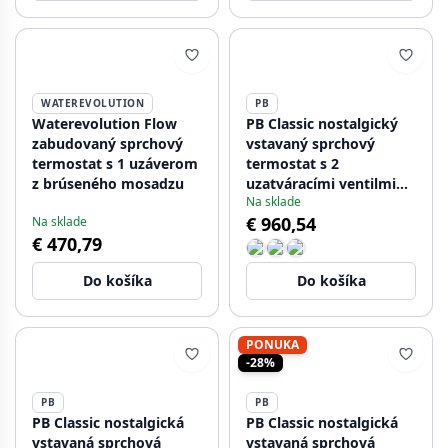
WATEREVOLUTION
PB
Waterevolution Flow
PB Classic nostalgický
zabudovaný sprchový
vstavaný sprchový
termostat s 1 uzáverom
termostat s 2
z brúseného mosadzu
uzatváracími ventilmi
Na sklade
bronz
€ 960,54
Na sklade
€ 470,79
Do košíka
Do košíka
PONUKA
-28%
PB
PB
PB Classic nostalgická
PB Classic nostalgická
vstavaná sprchová
vstavaná sprchová