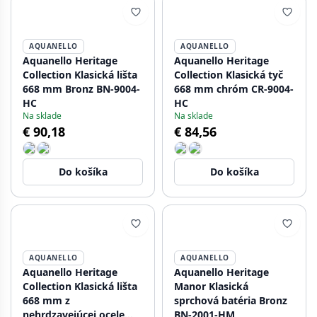
AQUANELLO
AQUANELLO
Aquanello Heritage
Aquanello Heritage
Collection Klasická lišta
Collection Klasická tyč
668 mm Bronz BN-9004-
668 mm chróm CR-9004-
HC
HC
Na sklade
Na sklade
€ 90,18
€ 84,56
Do košíka
Do košíka
AQUANELLO
AQUANELLO
Aquanello Heritage
Aquanello Heritage
Collection Klasická lišta
Manor Klasická
668 mm z
sprchová batéria Bronz
nehrdzavejúcej ocele
BN-2001-HM