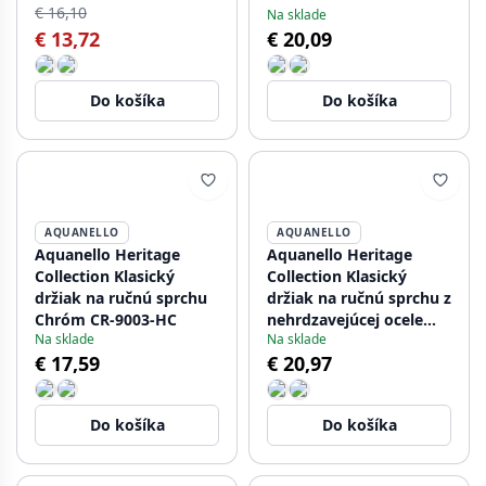
€ 16,10
Na sklade
€ 13,72
€ 20,09
Do košíka
Do košíka
AQUANELLO
AQUANELLO
Aquanello Heritage
Aquanello Heritage
Collection Klasický
Collection Klasický
držiak na ručnú sprchu
držiak na ručnú sprchu z
Chróm CR-9003-HC
nehrdzavejúcej ocele
Na sklade
Na sklade
NB-9003-HC
€ 17,59
€ 20,97
Do košíka
Do košíka