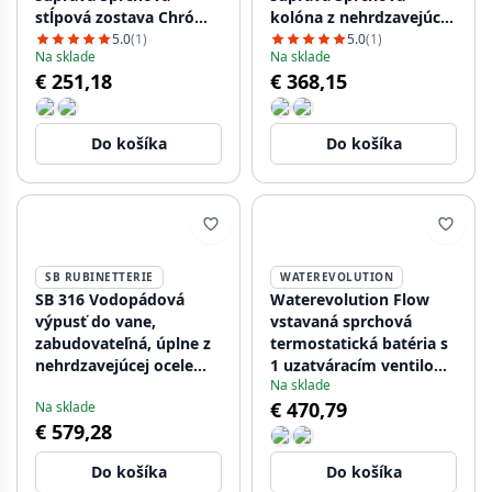
stĺpová zostava Chróm
kolóna z nehrdzavejúcej
CR-2003-HA
ocele NC-2003-HA
5.0
(1)
5.0
(1)
Na sklade
Na sklade
€ 251,18
€ 368,15
Do košíka
Do košíka
SB RUBINETTERIE
WATEREVOLUTION
SB 316 Vodopádová
Waterevolution Flow
výpusť do vane,
vstavaná sprchová
zabudovateľná, úplne z
termostatická batéria s
nehrdzavejúcej ocele
1 uzatváracím ventilom,
Na sklade
1208955339
matná čierna
€ 470,79
Na sklade
1208920977
€ 579,28
Do košíka
Do košíka