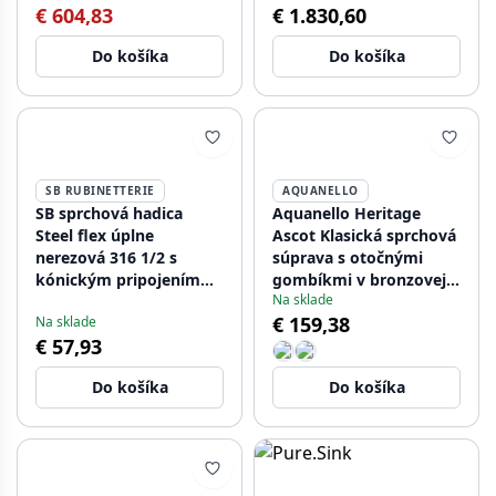
€ 604,83
€ 1.830,60
Do košíka
Do košíka
SB RUBINETTERIE
AQUANELLO
SB sprchová hadica
Aquanello Heritage
Steel flex úplne
Ascot Klasická sprchová
nerezová 316 1/2 s
súprava s otočnými
kónickým pripojením
gombíkmi v bronzovej
Na sklade
1208955207
farbe vrátane ručnej
€ 159,38
Na sklade
sprchy BN-2002-HA
€ 57,93
Do košíka
Do košíka