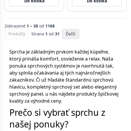
Do košíka
Do košíka
Zobrazené
1 – 38
od
1168
Predošlý
Strana
1
od
31
Ďalší
Sprcha je základným prvkom každej kúpeľne,
ktorý prináša komfort, osvieženie a relax. Naša
ponuka sprchových systémov je navrhnutá tak,
aby splnila očakávania aj tých najnáročnejších
zákazníkov. Či už hľadáte štandardnú sprchovú
hlavicu, kompletný sprchový set alebo elegantný
sprchový panel, u nás nájdete produkty špičkovej
kvality za výhodné ceny.
Prečo si vybrať sprchu z
našej ponuky?