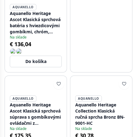
AQUANELLO
Aquanello Heritage
Ascot Klasická sprchová
batéria s hviezdicovými
gombíkmi, chróm,
Na sklade
vrátane ručnej sprchy
€ 136,04
CR-2002-HA
Do košíka
AQUANELLO
AQUANELLO
Aquanello Heritage
Aquanello Heritage
Ascot Klasická sprchová
Collection Klasická
súprava s gombíkovými
ručná sprcha Bronz BN-
ovládačmi z
9001-HC
Na sklade
Na sklade
nehrdzavejúcej ocele
€ 175,35
€ 30,78
vrátane ručnej sprchy