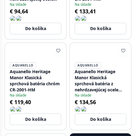
Na sklade
Na sklade
NB-9004-HC
€ 94,64
€ 133,41
Do košíka
Do košíka
AQUANELLO
AQUANELLO
Aquanello Heritage
Aquanello Heritage
Manor Klasická
Manor Klasická
sprchová batéria chróm
sprchová batéria z
CR-2001-HM
nehrdzavejúcej ocele
Na sklade
Na sklade
NB-2001-HM
€ 119,40
€ 134,56
Do košíka
Do košíka