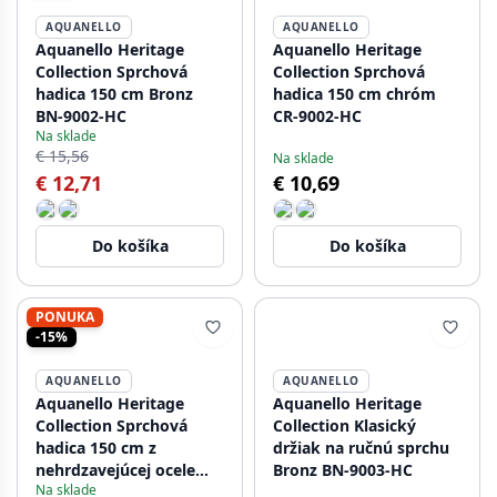
AQUANELLO
AQUANELLO
Aquanello Heritage
Aquanello Heritage
Collection Sprchová
Collection Sprchová
hadica 150 cm Bronz
hadica 150 cm chróm
BN-9002-HC
CR-9002-HC
Na sklade
€ 15,56
Na sklade
€ 12,71
€ 10,69
Do košíka
Do košíka
PONUKA
-15%
AQUANELLO
AQUANELLO
Aquanello Heritage
Aquanello Heritage
Collection Sprchová
Collection Klasický
hadica 150 cm z
držiak na ručnú sprchu
nehrdzavejúcej ocele
Bronz BN-9003-HC
Na sklade
NB-9002-HC