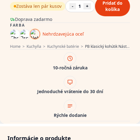
Pridať do
Zostáva len pár kusov
-
1
+
košíka
Doprava zadarmo
FARBA
Nehrdzavejúca oceľ
Home
>
Kuchyňa
>
Kuchynské batérie
>
PB klasický kohútik Nástenný kohútik Biele rukoväte Nerez 1208854192
10-ročná záruka
Jednoduché vrátenie do 30 dní
Rýchle dodanie
Informácie o produkte