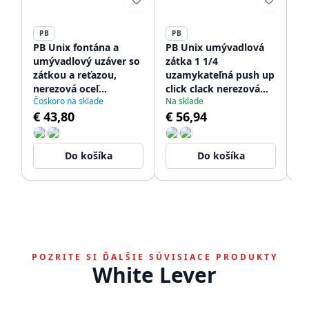
PB
PB
P
PB Unix fontána a
PB Unix umývadlová
PB
umývadlový uzáver so
zátka 1 1/4
s 
zátkou a reťazou,
uzamykateľná push up
ne
nerezová oceľ
click clack nerezová
pr
Čoskoro na sklade
Na sklade
Do
1208953282
oceľ 1208953285
um
€ 43,80
€ 56,94
€
12
Do košíka
Do košíka
POZRITE SI ĎALŠIE SÚVISIACE PRODUKTY
White Lever