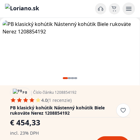
|
Číslo článku 1208854192
PB
4.0
(1 recenzie)
PB klasický kohútik Nástenný kohútik Biele
rukoväte Nerez 1208854192
€ 454,33
incl. 23% DPH