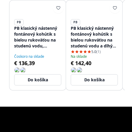
PB
PB
P
PB klasický nástenný
PB klasický nástenný
PB
fontánový kohútik s
fontánový kohútik s
ko
bielou rukoväťou na
bielou rukoväťou na
pá
studenú vodu,
studenú vodu a dlhým
v
nerezová oceľ
výtokom, nerezová
vý
5.0
(1)
Čoskoro na sklade
Na sklade
Do
1208853532
oceľ 1208853572
oc
€ 136,39
€ 142,40
€
Do košíka
Do košíka