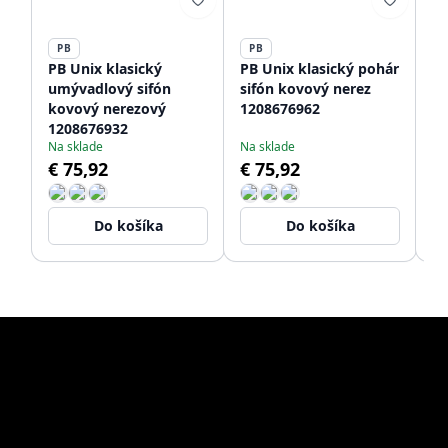
PB
PB
P
PB Unix klasický
PB Unix klasický pohár
PB
umývadlový sifón
sifón kovový nerez
s 
kovový nerezový
1208676962
st
1208676932
12
Na sklade
Na sklade
Do
€ 75,92
€ 75,92
€
Do košíka
Do košíka