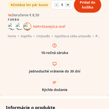
Pridať do
Zostáva len pár kusov
-
1
+
košíka
Doručenie
€ 8,50
FARBA
Nehrdzavejúca oceľ
Home
>
Kúpeľňa
>
Umývadlo
>
Vypúšťacia zátka umývadla
>
PB Unix umývadlová zátka 1 1/4 uzamykateľná push up click clack nerezová oceľ 1208953285
10-ročná záruka
Jednoduché vrátenie do 30 dní
Rýchle dodanie
Informácie o produkte