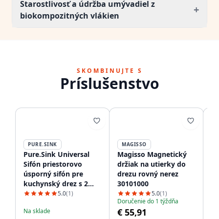
Starostlivosť a údržba umývadiel z
+
biokompozitných vlákien
SKOMBINUJTE S
Príslušenstvo
PURE.SINK
MAGISSO
Pure.Sink Universal
Magisso Magnetický
Ma
Sifón priestorovo
držiak na utierky do
dr
úsporný sifón pre
drezu rovný nerez
ne
kuchynský drez s 2
30101000
30
pripojeniami na
5.0
(1)
5.0
(1)
Doručenie do 1 týždňa
umývačku riadu
€ 55,91
Na sklade
Na
WSTSSI-32