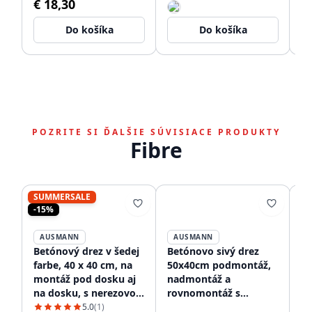
€ 18,30
€
Do košíka
Do košíka
POZRITE SI ĎALŠIE SÚVISIACE PRODUKTY
Fibre
SUMMERSALE
-15%
AUSMANN
AUSMANN
Betónový drez v šedej
Betónovo sivý drez
Be
farbe, 40 x 40 cm, na
50x40cm podmontáž,
n
montáž pod dosku aj
nadmontáž a
um
na dosku, s nerezovou
rovnomontáž s
ot
zátkou 1208956393
nerezovou zátkou
ne
5.0
(1)