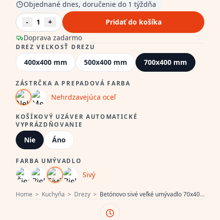
Objednané dnes, doručenie do 1 týždňa
-
1
+
Pridať do košíka
Doprava zadarmo
DREZ VEĽKOSŤ DREZU
400x400 mm
500x400 mm
700x400 mm
ZÁSTRČKA A PREPADOVÁ FARBA
Nehrdzavejúca oceľ
KOŠÍKOVÝ UZÁVER AUTOMATICKÉ
VYPRÁZDŇOVANIE
Nie
Áno
FARBA UMÝVADLO
Sivý
Home
>
Kuchyňa
>
Drezy
>
Betónovo sivé veľké umývadlo 70x40cm, podmontážne, nadmontážne a rovnobežné s montážou s nerezovou zátkou 1208956403