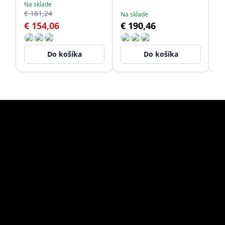
Na sklade
1208956398
12
€ 181,24
Na sklade
Na
€ 154,06
€ 190,46
€
Do košíka
Do košíka