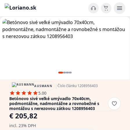
|
Číslo článku 1208956403
AUSMANN
5.00
Betónovo sivé veľké umývadlo 70x40cm,
podmontážne, nadmontážne a rovnobežné s
montážou s nerezovou zátkou 1208956403
€ 205,82
incl. 23% DPH