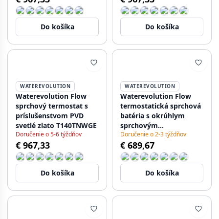
Do košíka
Do košíka
WATEREVOLUTION
WATEREVOLUTION
Waterevolution Flow
Waterevolution Flow
sprchový termostat s
termostatická sprchová
príslušenstvom PVD
batéria s okrúhlym
svetlé zlato T140TNWGE
sprchovým
Doručenie o 5-6 týždňov
Doručenie o 2-3 týždňov
príslušenstvom RVS
€ 967,33
€ 689,67
T140TNRIE
Do košíka
Do košíka