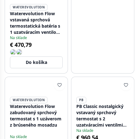
WATEREVOLUTION
Waterevolution Flow
vstavaná sprchová
termostatická batéria s
1 uzatváracím ventilom,
Na sklade
matná čierna
€ 470,79
1208920977
Do košíka
WATEREVOLUTION
PB
Waterevolution Flow
PB Classic nostalgický
zabudovaný sprchový
vstavaný sprchový
termostat s 1 uzáverom
termostat s 2
z brúseného mosadzu
uzatváracími ventilmi
Na sklade
bronz
€ 960,54
Na sklade