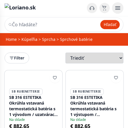
Hľadať
Home
>
Kúpeľňa
>
Sprcha
>
Sprchové batérie
Filter
SB RUBINETTERIE
SB RUBINETTERIE
SB 316 ESTETIKA
SB 316 ESTETIKA
Okrúhla vstavaná
Okrúhla vstavaná
termostatická batéria s
termostatická batéria s
1 vývodom / uzatvárací
1 výstupom /
Na sklade
Na sklade
ventil PVD kartáčovaná
uzatváracím ventilom
€ 882,65
€ 882,65
meď 1208954894
PVD brúsený gun metal