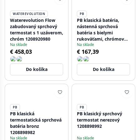
WATEREVOLUTION
PB
Waterevolution Flow
PB klasická batéria,
zabudovaný sprchový
nástenná sprchová
termostat s 1 uzáverom,
batéria s bielymi
chróm 1208920980
rukoväťami, chrómová
Na sklade
Na sklade
vrchná prípojka
€ 458,03
€ 167,39
1208854532.
Do košíka
Do košíka
PB
PB
PB klasická
PB klasický sprchový
termostatická sprchová
termostat nerezový
batéria bronz
1208898992
1208898982
Na sklade
Na sklade