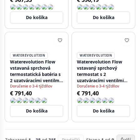
Do košíka
Do košíka
WATEREVOLUTION
WATEREVOLUTION
Waterevolution Flow
Waterevolution Flow
vstavaná sprchová
vstavaný sprchový
termostatická batéria s
termostat s 2
2 uzatváracími ventilmi
uzatváracími ventilmi
Doručenie o 3-4 týždňov
Doručenie o 3-4 týždňov
gun metal 1208948847
PVD brúsená meď
€ 791,40
€ 791,40
Do košíka
Do košíka
Zobrazené
1 – 38
od
315
Predošlý
Strana
1
od
9
Ďalší