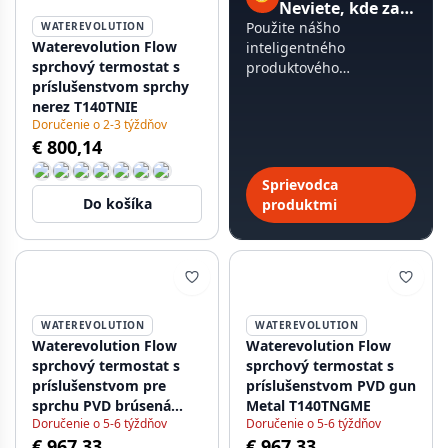
Neviete, kde začať?
Použite nášho
WATEREVOLUTION
Waterevolution Flow
inteligentného
sprchový termostat s
produktového
príslušenstvom sprchy
sprievodcu, trvá to
nerez T140TNIE
menej ako 60 sekúnd.
Doručenie o 2-3 týždňov
€ 800,14
Sprievodca
Do košíka
produktmi
WATEREVOLUTION
WATEREVOLUTION
Waterevolution Flow
Waterevolution Flow
sprchový termostat s
sprchový termostat s
príslušenstvom pre
príslušenstvom PVD gun
sprchu PVD brúsená
Metal T140TNGME
Doručenie o 5-6 týždňov
Doručenie o 5-6 týždňov
meď T140TNCPE
€ 967,33
€ 967,33