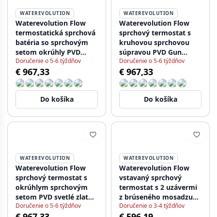
WATEREVOLUTION
WATEREVOLUTION
Waterevolution Flow
Waterevolution Flow
termostatická sprchová
sprchový termostat s
batéria so sprchovým
kruhovou sprchovou
setom okrúhly PVD
súpravou PVD Gun
Doručenie o 5-6 týždňov
Doručenie o 5-6 týždňov
brúsená meď
Metal T140TNRGME
€ 967,33
€ 967,33
T140TNRCPE
Do košíka
Do košíka
WATEREVOLUTION
WATEREVOLUTION
Waterevolution Flow
Waterevolution Flow
sprchový termostat s
vstavaný sprchový
okrúhlym sprchovým
termostat s 2 uzávermi
setom PVD svetlé zlato
z brúseného mosadzu
Doručenie o 5-6 týždňov
Doručenie o 3-4 týždňov
T140TNRWGE
1208916452
€ 967,33
€ 596,19