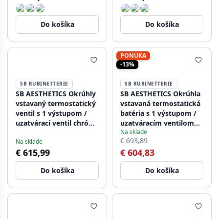
1208954896
Do košíka
Do košíka
PONUKA
-13%
SB RUBINETTERIE
SB RUBINETTERIE
SB AESTHETICS Okrúhly
SB AESTHETICS Okrúhla
vstavaný termostatický
vstavaná termostatická
ventil s 1 výstupom /
batéria s 1 výstupom /
uzatvárací ventil chróm
uzatváracím ventilom
Na sklade
1208954897
matná čierna
€ 693,89
Na sklade
1208954898
€ 615,99
€ 604,83
Do košíka
Do košíka