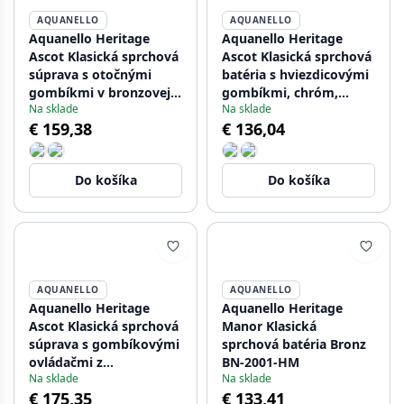
AQUANELLO
AQUANELLO
Aquanello Heritage
Aquanello Heritage
Ascot Klasická sprchová
Ascot Klasická sprchová
súprava s otočnými
batéria s hviezdicovými
gombíkmi v bronzovej
gombíkmi, chróm,
Na sklade
Na sklade
farbe vrátane ručnej
vrátane ručnej sprchy
€ 159,38
€ 136,04
sprchy BN-2002-HA
CR-2002-HA
Do košíka
Do košíka
AQUANELLO
AQUANELLO
Aquanello Heritage
Aquanello Heritage
Ascot Klasická sprchová
Manor Klasická
súprava s gombíkovými
sprchová batéria Bronz
ovládačmi z
BN-2001-HM
Na sklade
Na sklade
nehrdzavejúcej ocele
€ 175,35
€ 133,41
vrátane ručnej sprchy