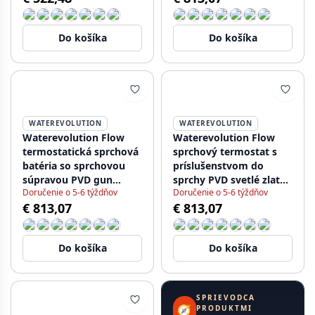
Do košíka
Do košíka
WATEREVOLUTION
WATEREVOLUTION
Waterevolution Flow
Waterevolution Flow
termostatická sprchová
sprchový termostat s
batéria so sprchovou
príslušenstvom do
súpravou PVD gun
sprchy PVD svetlé zlato
Doručenie o 5-6 týždňov
Doručenie o 5-6 týždňov
Metal T140TGME
T140TWGE
€ 813,07
€ 813,07
Do košíka
Do košíka
SPRIEVODCA
🧭
PRODUKTMI