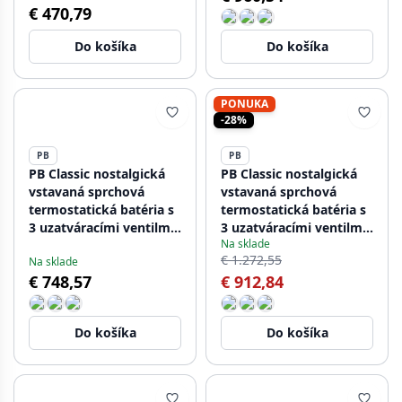
€ 470,79
Do košíka
Do košíka
PONUKA
-28%
PB
PB
PB Classic nostalgická
PB Classic nostalgická
vstavaná sprchová
vstavaná sprchová
termostatická batéria s
termostatická batéria s
3 uzatváracími ventilmi,
3 uzatváracími ventilmi,
Na sklade
chrómová
vzhľad nerezovej ocele
€ 1.272,55
Na sklade
€ 748,57
€ 912,84
Do košíka
Do košíka