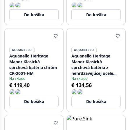
NB-2002-HA
Do košíka
Do košíka
AQUANELLO
AQUANELLO
Aquanello Heritage
Aquanello Heritage
Manor Klasická
Manor Klasická
sprchová batéria chróm
sprchová batéria z
CR-2001-HM
nehrdzavejúcej ocele
Na sklade
Na sklade
NB-2001-HM
€ 119,40
€ 134,56
Do košíka
Do košíka