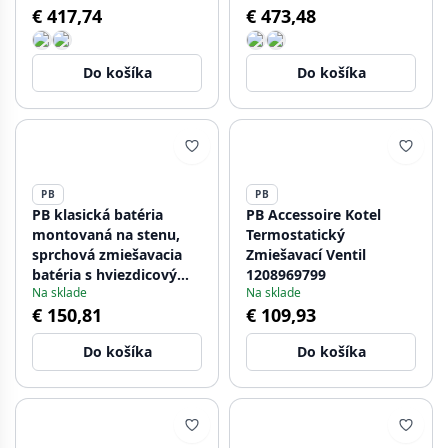
€ 417,74
€ 473,48
Do košíka
Do košíka
PB
PB
PB klasická batéria
PB Accessoire Kotel
montovaná na stenu,
Termostatický
sprchová zmiešavacia
Zmiešavací Ventil
batéria s hviezdicovými
1208969799
Na sklade
Na sklade
rukoväťami, chróm,
€ 150,81
€ 109,93
spodné pripojenie
1208957676
Do košíka
Do košíka