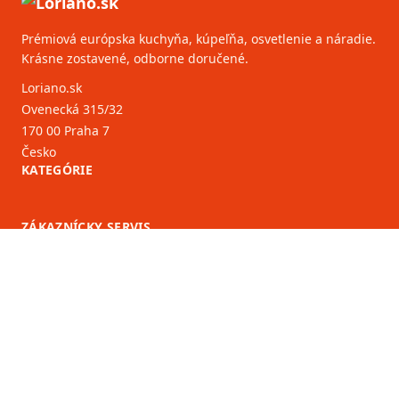
Prémiová európska kuchyňa, kúpeľňa, osvetlenie a náradie.
Krásne zostavené, odborne doručené.
Loriano.sk
Ovenecká 315/32
170 00 Praha 7
Česko
KATEGÓRIE
ZÁKAZNÍCKY SERVIS
B2B partneri
VIAC INFORMÁCIÍ
O nás
Blog
Značky