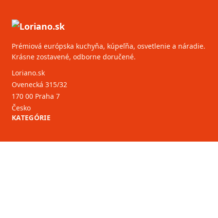
Prémiová európska kuchyňa, kúpeľňa, osvetlenie a náradie.
Krásne zostavené, odborne doručené.
Loriano.sk
Ovenecká 315/32
170 00 Praha 7
Česko
KATEGÓRIE
ZÁKAZNÍCKY SERVIS
B2B partneri
VIAC INFORMÁCIÍ
O nás