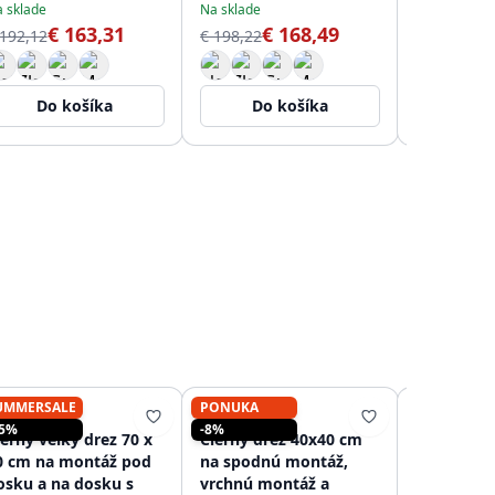
 sklade
Na sklade
Na sklade
vodou PS8
€ 163,31
€ 168,49
€
 192,12
€ 198,22
€ 222,62
Do košíka
Do košíka
Do 
UMMERSALE
PONUKA
PURE.SINK
PURE.SINK
PURE.SINK
15%
-8%
ierny veľký drez 70 x
Čierny drez 40x40 cm
Čierny dr
0 cm na montáž pod
na spodnú montáž,
na zabudo
osku a na dosku s
vrchnú montáž a
nadstavbu