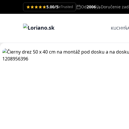
5.00/5
Od
2006
Doručenie za
eTrusted
KUCHYŇ