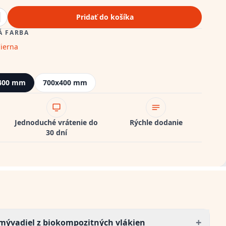
Pridať do košíka
Á FARBA
ierna
400 mm
700x400 mm
Jednoduché vrátenie do
Rýchle dodanie
30 dní
+
umývadiel z biokompozitných vlákien