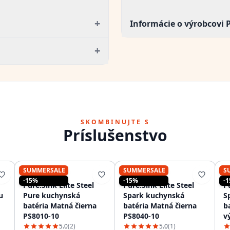
+
Informácie o výrobcovi 
+
SKOMBINUJTE S
Príslušenstvo
SUMMERSALE
SUMMERSALE
S
PURE.SINK
PURE.SINK
-15%
-15%
-
Pure.Sink Elite Steel
Pure.Sink Elite Steel
Pu
u
Pure kuchynská
Spark kuchynská
S
batéria Matná čierna
batéria Matná čierna
b
PS8010-10
PS8040-10
v
P
5.0
(2)
5.0
(1)