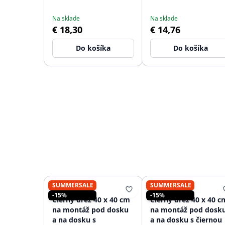
umývačku riadu
1208966925
WSTSSI-32
Na sklade
Na sklade
€ 18,30
€ 14,76
Do košíka
Do košíka
SUMMERSALE
SUMMERSALE
PURE.SINK
PURE.SINK
-15%
-15%
Čierny drez 40 x 40 cm
Čierny drez 40 x 40 c
na montáž pod dosku
na montáž pod dosk
a na dosku s
a na dosku s čiernou