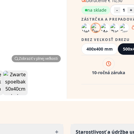
Doručenie
€ 10,50
na sklade
-
1
+
ZÁSTRČKA A PREPADOV
Č
DREZ VEĽKOSŤ DREZU
400x400 mm
500x
Zobraziť v plnej veľkosti
10-ročná záruka
+
Starostlivosť a údržba 