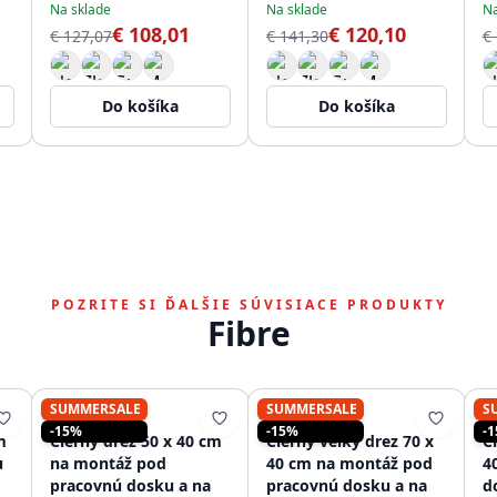
Na sklade
Na sklade
Na
€ 108,01
€ 120,10
€ 127,07
€ 141,30
€
Do košíka
Do košíka
POZRITE SI ĎALŠIE SÚVISIACE PRODUKTY
Fibre
SUMMERSALE
SUMMERSALE
S
PURE.SINK
PURE.SINK
-15%
-15%
-
m
Čierny drez 50 x 40 cm
Čierny veľký drez 70 x
Č
u
na montáž pod
40 cm na montáž pod
4
pracovnú dosku a na
pracovnú dosku a na
d