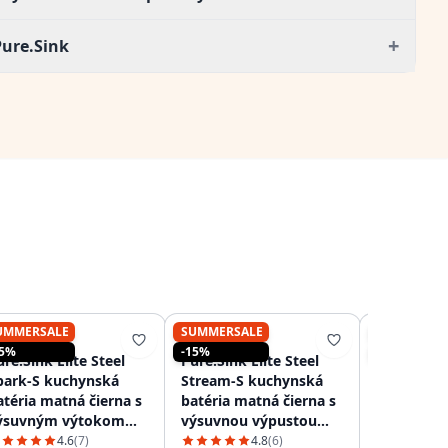
+
Pure.Sink
UMMERSALE
SUMMERSALE
SUMMERSA
PURE.SINK
PURE.SINK
PURE.SINK
15%
-15%
-15%
re.Sink Elite Steel
Pure.Sink Elite Steel
Pure.Sink 
park-S kuchynská
Stream-S kuchynská
Clear-S Ma
atéria matná čierna s
batéria matná čierna s
cestná ku
ýsuvným výtokom
výsuvnou výpustou
batéria s
S8041-10
PS8045-10
výlevom a
4.6
(7)
4.8
(6)