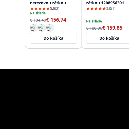
nerezovou zátkou
zátkou 1208956391
1208956390
5.0
(2)
5.0
(1)
Na sklade
€ 156,74
€ 184,40
Na sklade
€ 159,85
€ 188,06
Do košíka
Do košíka