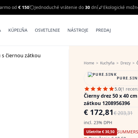
darmo od
€ 150
Jednoduché vrátenie do
30
dní
Ekologické možn
A
KÚPEĽŇA
OSVETLENIE
NÁSTROJE
PREDAJ
Home
>
Kuchyňa
>
Drezy
>
Č
PURE.SI
5.0
(1 recen
Čierny drez 50 x 40 c
zátkou 1208956396
€ 172,81
€ 203,31
incl. 23% DPH
SUMMERS
Ušetríte € 30,50