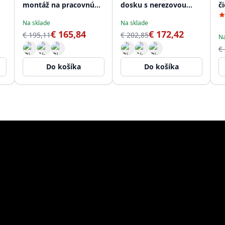
montáž na pracovnú
dosku s nerezovou
č
dosku s nerezovou
zátkou 1208956400
1
Na sklade
Na sklade
zátkou 1208956395
€ 165,84
€ 172,42
€ 195,11
€ 202,85
Na
€
Do košíka
Do košíka