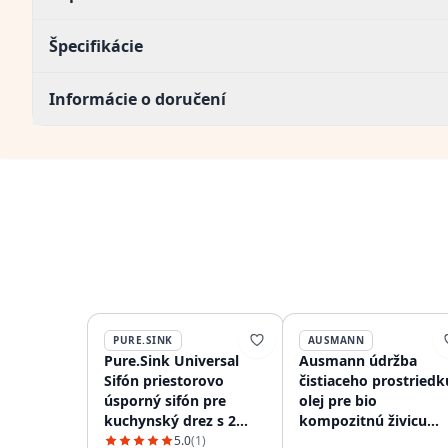
Špecifikácie
Informácie o doručení
PURE.SINK
AUSMANN
Pure.Sink Universal
Ausmann údržba
Sifón priestorovo
čistiaceho prostriedk
úsporný sifón pre
olej pre bio
kuchynský drez s 2
kompozitnú živicu
pripojeniami na
vláknitý drez
5.0
(1)