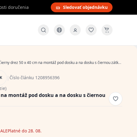
osti doručenia
Sledovať objednávku
ierny drez 50 x 40 cm na montáž pod dosku a na dosku s čiernou zátkou 1208956396
|
Číslo článku 1208956396
NK
zie)
m na montáž pod dosku a na dosku s čiernou
ALE
Platné do 28. 08.