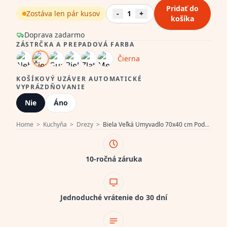
Pridať do
Zostáva len pár kusov
-
1
+
košíka
Doprava zadarmo
ZÁSTRČKA A PREPADOVÁ FARBA
Čierna
KOŠÍKOVÝ UZÁVER AUTOMATICKÉ
VYPRÁZDŇOVANIE
Nie
Áno
Home
>
Kuchyňa
>
Drezy
>
Biela Veľká Umyvadlo 70x40 cm Podstavcové, Nadstavbové a Ploché s Matným Čiernym Zátkou 1208970519
10-ročná záruka
Jednoduché vrátenie do 30 dní