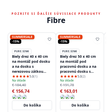
POZRITE SI ĎALŠIE SÚVISIACE PRODUKTY
Fibre
SUMMERSALE
SUMMERSALE
S
-15%
-15%
-1
PURE.SINK
PURE.SINK
P
Biely drez 40 x 40 cm
Biely drez 50 x 40 cm
Bi
na montáž pod dosku
na montáž pod
c
a na dosku s
pracovnú dosku a na
pr
nerezovou zátkou
pracovnú dosku s
mo
1208956392
nerezovou zátkou
do
5.0
(1)
5.0
(2)
Na sklade
Na sklade
Na
1208956397
zá
€ 184,40
€ 191,78
€ 
€ 156,74
€ 163,01
€
Do košíka
Do košíka