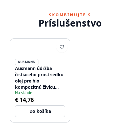
SKOMBINUJTE S
Príslušenstvo
AUSMANN
Ausmann údržba
čistiaceho prostriedku
olej pre bio
kompozitnú živicu
Na sklade
vláknitý drez
€ 14,76
1208966925
Do košíka