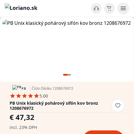
|
Číslo článku 1208676972
PB
5.00
PB Unix klasický pohárový sifón kov bronz
1208676972
€ 47,32
incl. 23% DPH