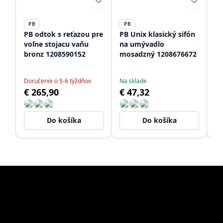
PB
PB
P
PB odtok s reťazou pre
PB Unix klasický sifón
PB
voľne stojacu vaňu
na umývadlo
zá
bronz 1208590152
mosadzný 1208676672
st
12
Doručenie o 5-6 týždňov
Na sklade
Do
€ 265,90
€ 47,32
€
Do košíka
Do košíka