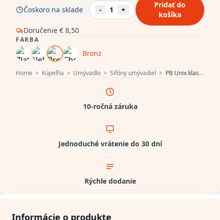
Pridať do
Čoskoro na sklade
-
1
+
košíka
Doručenie
€ 8,50
FARBA
Bronz
Home
>
Kúpeľňa
>
Umývadlo
>
Sifóny umývadiel
>
PB Unix klasický pohárový sifón kov bronz 1208676972
10-ročná záruka
Jednoduché vrátenie do 30 dní
Rýchle dodanie
Informácie o produkte