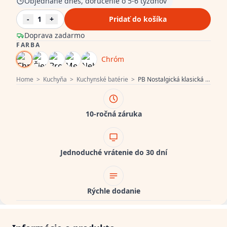
Objednané dnes, doručenie o 5-6 týždňov
-
1
+
Pridať do košíka
Doprava zadarmo
FARBA
Chróm
Home
>
Kuchyňa
>
Kuchynské batérie
>
PB Nostalgická klasická vidiecka kuchynská batéria chróm s bielymi rukoväťami 1208953911
10-ročná záruka
Jednoduché vrátenie do 30 dní
Rýchle dodanie