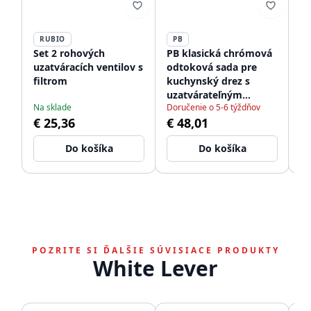
RUBIO
PB
P
Set 2 rohových
PB klasická chrómová
PB
uzatváracích ventilov s
odtoková sada pre
od
filtrom
kuchynský drez s
p
uzatvárateľným
ku
Na sklade
Doručenie o 5-6 týždňov
Do
košíkovým sitkom
uz
€ 25,36
€ 48,01
€
1208956473
ch
zá
Do košíka
Do košíka
POZRITE SI ĎALŠIE SÚVISIACE PRODUKTY
White Lever