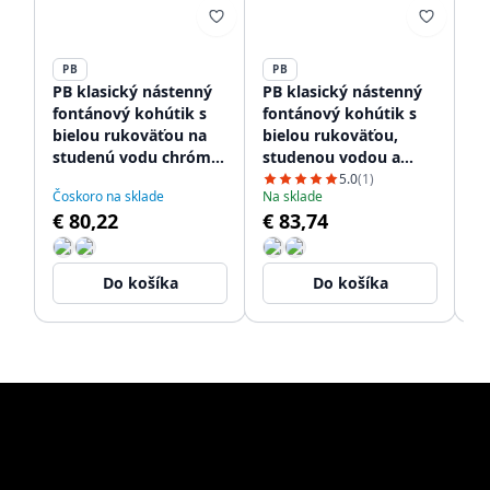
PB
PB
P
PB klasický nástenný
PB klasický nástenný
PB
fontánový kohútik s
fontánový kohútik s
ko
bielou rukoväťou na
bielou rukoväťou,
ru
studenú vodu chróm
studenou vodou a
v
1208853472
dlhým výtokom,
v
5.0
(1)
Oč
Čoskoro na sklade
Na sklade
09
chróm 1208853612
12
€ 80,22
€ 83,74
€
Do košíka
Do košíka