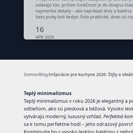
udávajú tón, pričom funkčnosť je do dizajnu hlad
najmenšie detaily – ako napríklad drez a batéri
tieto prvky boli kedysi čisto praktické, dnes sú r
16
APR 2026
Domov
/
Blog
/
Inšpirácie pre kuchyne 2026: Štýly a ideá
Teplý minimalizmus
Teplý minimalizmus v roku 2026 je elegantný a 
odtieňom, ako sú piesková a béžová. Vysoko leskl
vytvárajú moderný, luxusný vzhľad.
Perfektná kom
sa k tomu perfektne hodí – jeho odrazový povrch 
Kombinujte ho s vysoko lesklou batériou z nehrd