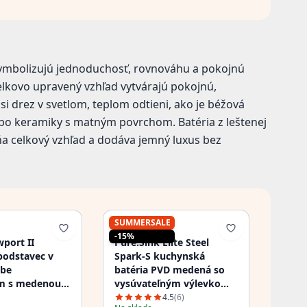
 symbolizujú jednoduchosť, rovnováhu a pokojnú
celkovo upravený vzhľad vytvárajú pokojnú,
si drez v svetlom, teplom odtieni, ako je béžová
bo keramiky s matným povrchom. Batéria z leštenej
a celkový vzhľad a dodáva jemný luxus bez
SUMMERSALE
PURE.SINK
-15%
port II
Pure.Sink Elite Steel
podstavec v
Spark-S kuchynská
rbe
batéria PVD medená so
m s medenou
vysúvateľným výlevkom
odtokovou
PS8041-62
4.5
(6)