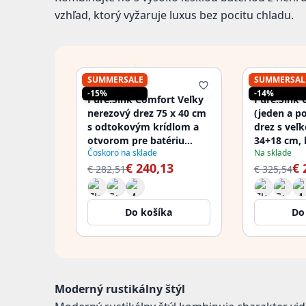
vzhľad, ktorý vyžaruje luxus bez pocitu chladu.
SUMMERSALE
SUMMERSAL
PURE.SINK
PURE.SINK
-15%
-14%
Pure.Sink Comfort Veľký
Pure.Sink 
nerezový drez 75 x 40 cm
(jeden a p
s odtokovým krídlom a
drez s veľ
otvorom pre batériu
34+18 cm, 
Čoskoro na sklade
Na sklade
PCM7540T-02
PCM341840
€ 240,13
€ 
€ 282,51
€ 325,54
Do košíka
Do
Moderný rustikálny štýl