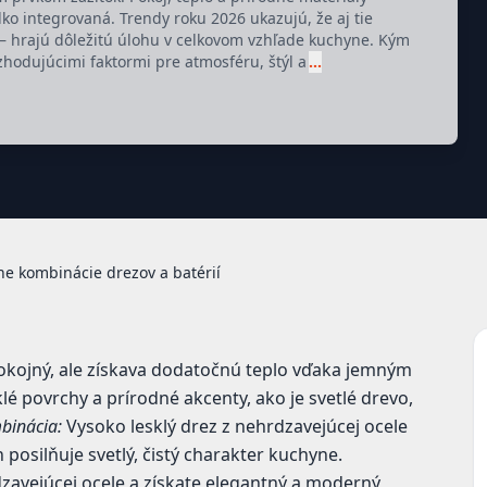
ko integrovaná. Trendy roku 2026 ukazujú, že aj tie
a – hrajú dôležitú úlohu v celkovom vzhľade kuchyne. Kým
ozhodujúcimi faktormi pre atmosféru, štýl a
…
lne kombinácie drezov a batérií
pokojný, ale získava dodatočnú teplo vďaka jemným
é povrchy a prírodné akcenty, ako je svetlé drevo,
binácia:
Vysoko lesklý drez z nehrdzavejúcej ocele
posilňuje svetlý, čistý charakter kuchyne.
zavejúcej ocele a získate elegantný a moderný