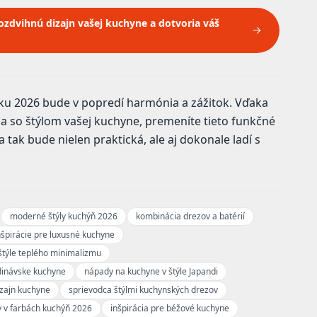
zdvihnú dizajn vašej kuchyne a dotvoria váš
roku 2026 bude v popredí harmónia a zážitok. Vďaka
a so štýlom vašej kuchyne, premeníte tieto funkčné
tak bude nielen praktická, ale aj dokonale ladí s
moderné štýly kuchýň 2026
kombinácia drezov a batérií
nšpirácie pre luxusné kuchyne
 štýle teplého minimalizmu
ndinávske kuchyne
nápady na kuchyne v štýle Japandi
izajn kuchyne
sprievodca štýlmi kuchynských drezov
y v farbách kuchýň 2026
inšpirácia pre béžové kuchyne