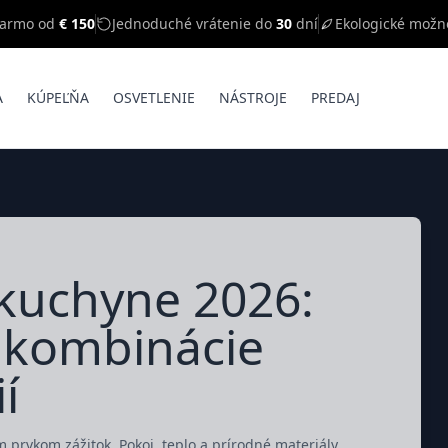
darmo od
€ 150
Jednoduché vrátenie do
30
dní
Ekologické možn
A
KÚPEĽŇA
OSVETLENIE
NÁSTROJE
PREDAJ
 kuchyne 2026:
e kombinácie
í
 prvkom zážitok. Pokoj, teplo a prírodné materiály