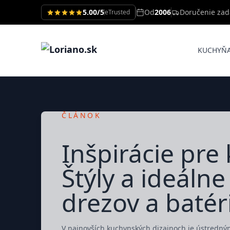
5.00/5
Od
2006
Doručenie za
eTrusted
KUCHYŇ
ČLÁNOK
Inšpirácie pre
Štýly a ideáln
drezov a batéri
V najnovších kuchynských dizajnoch je ústredným