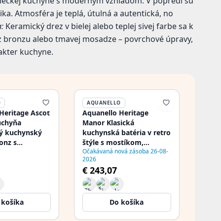
dieckej kuchyne s moderným vzhľadom. V popredí sú
ka. Atmosféra je teplá, útulná a autentická, no
:
Keramický drez v bielej alebo teplej sivej farbe sa k
z bronzu alebo tmavej mosadze – povrchové úpravy,
akter kuchyne.
O
AQUANELLO
Heritage Ascot
Aquanello Heritage
uchyňa
Manor Klasická
ký kuchynský
kuchynská batéria v retro
onz s
štýle s mostíkom,
Očakávaná nová zásoba 26-08-
m výtokom
bronzová s bielou
2026
A
rukoväťou BN-0010-HM
€ 243,07
 košíka
Do košíka