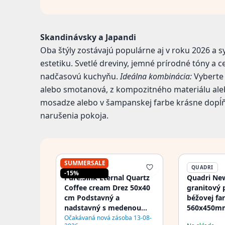
Skandinávsky a Japandi
Oba štýly zostávajú populárne aj v roku 2026 a
estetiku. Svetlé dreviny, jemné prírodné tóny a 
nadčasovú kuchyňu.
Ideálna kombinácia:
Vyberte 
alebo smotanová, z kompozitného materiálu ale
mosadze alebo v šampanskej farbe krásne dopĺň
narušenia pokoja.
SUMMERSALE
PURE.SINK
QUADRI
-15%
Pure.Sink Eternal Quartz
Quadri New
Coffee cream Drez 50x40
granitový 
cm Podstavný a
béžovej fa
nadstavný s medenou
560x450m
zátkou
zátkou a 
Očakávaná nová zásoba 13-08-