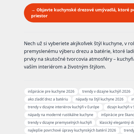
→ Objavte kuchynské drezové umývadlá, ktoré po
priestor
Nech už si vyberiete akýkoľvek štýl kuchyne, v 
premyslenému výberu drezu a batérie, ktoré ladi
prvky na skutočné tvorcovia atmosféry – kuchyňa 
vaším interiérom a životným štýlom.
inšpirácie pre kuchyne 2026
trendy v dizajne kuchýň 2026
ako zladiť drez a batériu
nápady na štýl kuchyne 2026
i
trendy v dizajne interiérov kuchýň v Európe
dizajn kuchýň v
nápady na moderné rustikálne kuchyne
inšpirácie pre ška
trendy v dizajne priemyselných kuchýň
klasický elegantný d
najlepšie povrchové úpravy kuchynských batérií 2026
trend