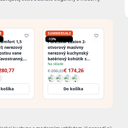
E
SUMMERSALE
PURE.SINK
-13%
Comfort 1,5
Pure.Sink Luxion 2-
ol) nerezový
otvorový masívny
kosťou vane
nerezový kuchynský
ľavostranný,
batériový kohútik s
Na sklade
-02
okrúhlym výtokom
280,77
€ 174,26
PLX2HR-02
€ 200,23
 košíka
Do košíka