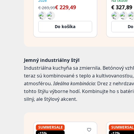
2026
Na sklade
krytkou 1
€ 229,49
€ 327,89
€ 269,99
Do košíka
Do
Jemný industriálny štýl
Industriálna kuchyňa sa zmiernila. Betónový vzhľ
teraz sú kombinované s teplo a kultivovanosťou,
atmosférou.
Ideálna kombinácia:
Drez z nehrdzav
tohto štýlu výborne hodí. Kombinujte ho s baté
silný, ale štýlový akcent.
SUMMERSALE
SUMMERSAL
PURE.SINK
PURE.SINK
-15%
-12%