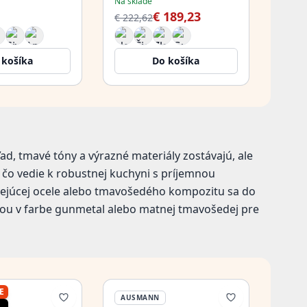
Na sklade
208971764
€ 189,23
€ 222,62
 košíka
Do košíka
ad, tmavé tóny a výrazné materiály zostávajú, ale
 čo vedie k robustnej kuchyni s príjemnou
ejúcej ocele alebo tmavošedého kompozitu sa do
riou v farbe gunmetal alebo matnej tmavošedej pre
E
AUSMANN