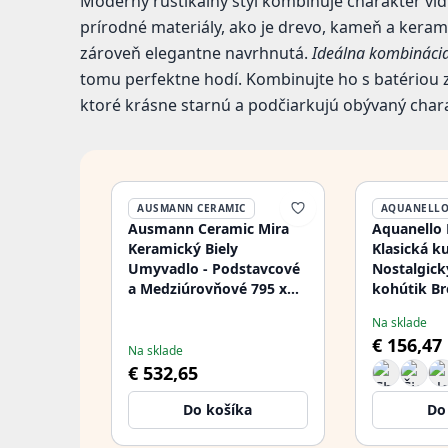
Moderný rustikálny štýl kombinuje charakter vi
prírodné materiály, ako je drevo, kameň a kerami
zároveň elegantne navrhnutá.
Ideálna kombinácia
tomu perfektne hodí. Kombinujte ho s batériou 
ktoré krásne starnú a podčiarkujú obývaný char
AUSMANN CERAMIC
AQUANELL
Ausmann Ceramic Mira
Aquanello 
Keramický Biely
Klasická k
Umyvadlo - Podstavcové
Nostalgic
a Medziúrovňové 795 x
kohútik Br
460 mm so Zlatou Zátkou
pravouhlý
Na sklade
1208971466
BN-4002-H
€ 156,47
Na sklade
€ 532,65
Do košíka
Do