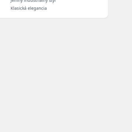
Jemný industriálny štýl
Klasická elegancia