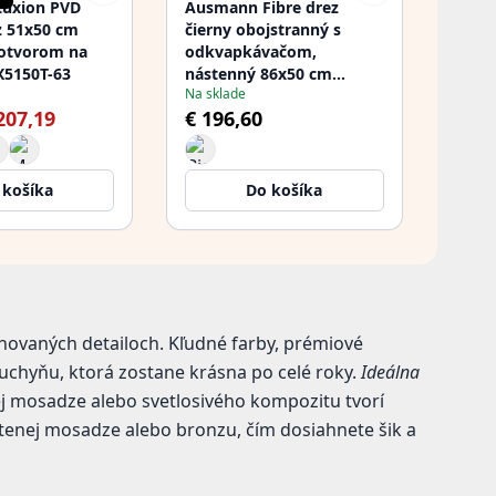
Luxion PVD
Ausmann Fibre drez
z 51x50 cm
čierny obojstranný s
 otvorom na
odkvapkávačom,
X5150T-63
nástenný 86x50 cm
Na sklade
1208957665
207,19
€ 196,60
 košíka
Do košíka
inovaných detailoch. Kľudné farby, prémiové
kuchyňu, ktorá zostane krásna po celé roky.
Ideálna
ej mosadze alebo svetlosivého kompozitu tvorí
štenej mosadze alebo bronzu, čím dosiahnete šik a