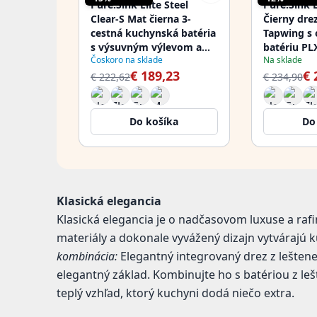
Pure.Sink Elite Steel
Pure.Sink 
Clear-S Mat čierna 3-
Čierny dre
cestná kuchynská batéria
Tapwing s
s výsuvným výlevom a
batériu PL
Čoskoro na sklade
Na sklade
filtrovanou vodou
€ 189,23
€ 
PS8120-10
€ 222,62
€ 234,90
Do košíka
Do
Klasická elegancia
Klasická elegancia je o nadčasovom luxuse a raf
materiály a dokonale vyvážený dizajn vytvárajú 
kombinácia:
Elegantný integrovaný drez z lešten
elegantný základ. Kombinujte ho s batériou z le
teplý vzhľad, ktorý kuchyni dodá niečo extra.