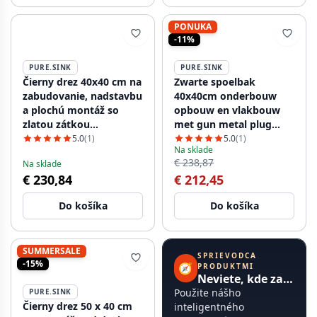
PONUKA
-11%
PURE.SINK
PURE.SINK
Čierny drez 40x40 cm na
Zwarte spoelbak
zabudovanie, nadstavbu
40x40cm onderbouw
a plochú montáž so
opbouw en vlakbouw
zlatou zátkou
met gun metal plug
1208968034.
1208968035 Preklad:
5.0
(1)
5.0
(1)
Na sklade
Čierny drez 40x40 cm na
€ 238,87
Na sklade
zabudovanie, nadstavbu
€ 230,84
€ 212,45
a rovné zabudovanie s
gunmetal zátkou
Do košíka
Do košíka
1208968035
SUMMERSALE
SPRIEVODCA
-15%
🧭
PRODUKTMI
Neviete, kde začať?
Použite nášho
PURE.SINK
Čierny drez 50 x 40 cm
inteligentného