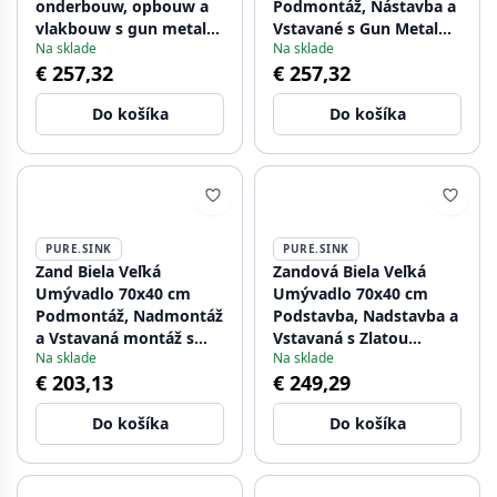
onderbouw, opbouw a
Podmontáž, Nástavba a
vlakbouw s gun metal
Vstavané s Gun Metal
Na sklade
Na sklade
výpusťou 1208968041.
Zátkou 1208970524
€ 257,32
€ 257,32
Do košíka
Do košíka
PURE.SINK
PURE.SINK
Zand Biela Veľká
Zandová Biela Veľká
Umývadlo 70x40 cm
Umývadlo 70x40 cm
Podmontáž, Nadmontáž
Podstavba, Nadstavba a
a Vstavaná montáž s
Vstavaná s Zlatou
Na sklade
Na sklade
Matnou Čiernou Zátkou
Zátkou 1208970527
€ 203,13
€ 249,29
1208970525
Do košíka
Do košíka