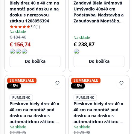
Biely drez 40 x 40 cm na
Zandová Biela Krémová
montáž pod dosku a na
Umývadlo 40x40 cm
dosku s nerezovou
Podstavba, Nadstavba a
zátkou 1208956394
Zabudovaná Montáž s
Gun Metal Zátkou
5.0
(1)
Na sklade
1208970539
€ 184,40
Na sklade
€ 156,74
€ 238,87
Do košíka
Do košíka
SUMMERSALE
SUMMERSALE
-15%
-15%
PURE.SINK
PURE.SINK
Pieskovo biely drez 40 x
Pieskovo biely drez 40 x
40 cm na montáž pod
40 cm na montáž pod
dosku a na dosku s
dosku a na dosku s
automatickou zátkou z
automatickou zátkou v
Na sklade
Na sklade
nehrdzavejúcej ocele
odtieni gun metal
€ 223,25
€ 273,98
1208971925
1208971929