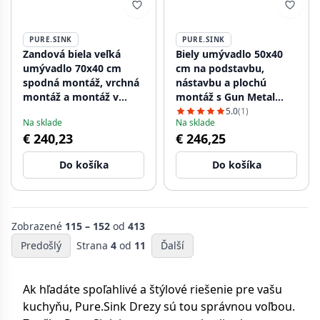
PURE.SINK
PURE.SINK
Zandová biela veľká
Biely umývadlo 50x40
umývadlo 70x40 cm
cm na podstavbu,
spodná montáž, vrchná
nástavbu a plochú
montáž a montáž v
montáž s Gun Metal
jednej rovine s
zátkou 1208970529
5.0
(1)
Na sklade
Na sklade
medenou zátkou
€ 240,23
€ 246,25
1208970528
Do košíka
Do košíka
Zobrazené
115 – 152
od
413
Predošlý
Strana
4
od
11
Ďalší
Ak hľadáte spoľahlivé a štýlové riešenie pre vašu
kuchyňu, Pure.Sink Drezy sú tou správnou voľbou.