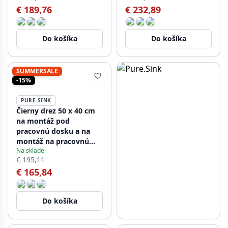
€ 189,76
€ 232,89
Do košíka
Do košíka
SUMMERSALE
-15%
PURE.SINK
Čierny drez 50 x 40 cm
na montáž pod
pracovnú dosku a na
montáž na pracovnú
Na sklade
dosku s nerezovou
€ 195,11
zátkou 1208956395
€ 165,84
Do košíka