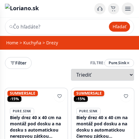
Hľadať
Home
>
Kuchyňa
>
Drezy
Filter
FILTRE:
Pure.Sink
SUMMERSALE
SUMMERSALE
-15%
-15%
PURE.SINK
PURE.SINK
Biely drez 40 x 40 cm na
Biely drez 40 x 40 cm na
montáž pod dosku a na
montáž pod dosku a na
dosku s automatickou
dosku s automatickou
nerezovou zátkou
čiernou zátkou