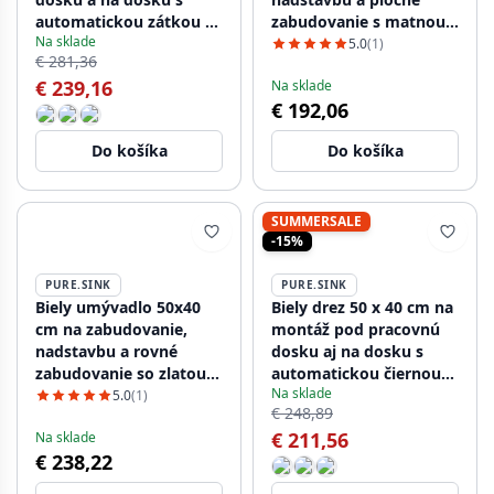
automatickou zátkou v
zabudovanie s matnou
Na sklade
odtieni gun metal
čiernou zátkou
5.0
(1)
€ 281,36
1208971934
1208970530.
€ 239,16
Na sklade
€ 192,06
Do košíka
Do košíka
SUMMERSALE
-15%
PURE.SINK
PURE.SINK
Biely umývadlo 50x40
Biely drez 50 x 40 cm na
cm na zabudovanie,
montáž pod pracovnú
nadstavbu a rovné
dosku aj na dosku s
zabudovanie so zlatou
automatickou čiernou
Na sklade
zátkou 1208970532
zátkou 1208971899
5.0
(1)
€ 248,89
€ 211,56
Na sklade
€ 238,22