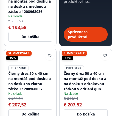
na montáž pod dosku a
produktového
na dosku s medenou
sprievodcu, trvá to
zátkou 1208968036
menej ako 60 sekúnd.
Na sklade
€ 233,63
€ 198,58
Sprievodca
Do košíka
produktmi
SUMMERSALE
SUMMERSALE
-15%
-15%
PURE.SINK
PURE.SINK
Čierny drez 50 x 40 cm
Čierny drez 50 x 40 cm
na montáž pod dosku a
na montáž pod dosku a
na dosku so zlatou
na dosku s odtokovou
zátkou 1208968037
zátkou v odtieni gun
Na sklade
Na sklade
metal 1208968038
€ 244,14
€ 244,14
€ 207,52
€ 207,52
Do košíka
Do košíka