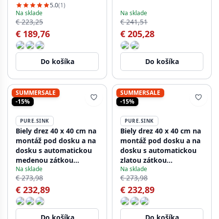
1208971891
1208971892
5.0
(1)
Na sklade
Na sklade
€ 223,25
€ 241,51
€ 189,76
€ 205,28
Do košíka
Do košíka
SUMMERSALE
SUMMERSALE
-15%
-15%
PURE.SINK
PURE.SINK
Biely drez 40 x 40 cm na
Biely drez 40 x 40 cm na
montáž pod dosku a na
montáž pod dosku a na
dosku s automatickou
dosku s automatickou
medenou zátkou
zlatou zátkou
Na sklade
Na sklade
1208971893
1208971894
€ 273,98
€ 273,98
€ 232,89
€ 232,89
Do košíka
Do košíka