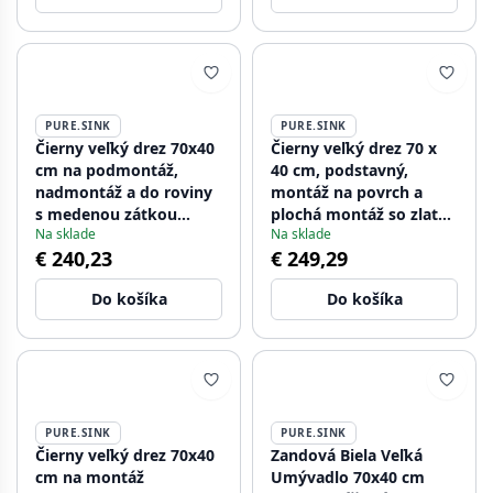
PURE.SINK
PURE.SINK
Čierny veľký drez 70x40
Čierny veľký drez 70 x
cm na podmontáž,
40 cm, podstavný,
nadmontáž a do roviny
montáž na povrch a
s medenou zátkou
plochá montáž so zlatou
Na sklade
Na sklade
1208968039.
zátkou 1208968040
€ 240,23
€ 249,29
Do košíka
Do košíka
PURE.SINK
PURE.SINK
Čierny veľký drez 70x40
Zandová Biela Veľká
cm na montáž
Umývadlo 70x40 cm