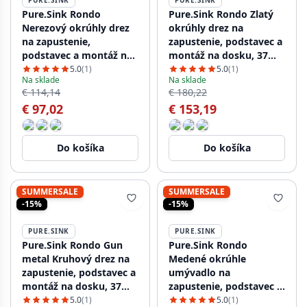
PURE.SINK
PURE.SINK
Pure.Sink Rondo
Pure.Sink Rondo Zlatý
Nerezový okrúhly drez
okrúhly drez na
na zapustenie,
zapustenie, podstavec a
podstavec a montáž na
montáž na dosku, 37
dosku, 37 cm, PRN38-02
cm, RD375-Gold
5.0
(1)
5.0
(1)
Na sklade
Na sklade
€ 114,14
€ 180,22
€ 97,02
€ 153,19
Do košíka
Do košíka
SUMMERSALE
SUMMERSALE
-15%
-15%
PURE.SINK
PURE.SINK
Pure.Sink Rondo Gun
Pure.Sink Rondo
metal Kruhový drez na
Medené okrúhle
zapustenie, podstavec a
umývadlo na
montáž na dosku, 37
zapustenie, podstavec a
cm, PRN38-61
montáž na dosku, 37
5.0
(1)
5.0
(1)