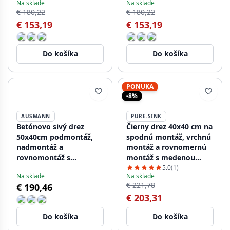
Na sklade
Na sklade
cm, PRN38-62
€ 180,22
€ 180,22
€ 153,19
€ 153,19
Do košíka
Do košíka
PONUKA
-8%
AUSMANN
PURE.SINK
Betónovo sivý drez
Čierny drez 40x40 cm na
50x40cm podmontáž,
spodnú montáž, vrchnú
nadmontáž a
montáž a rovnomernú
rovnomontáž s
montáž s medenou
nerezovou zátkou
zátkou 1208968033.
5.0
(1)
Na sklade
Na sklade
1208956398
€ 221,78
€ 190,46
€ 203,31
Do košíka
Do košíka