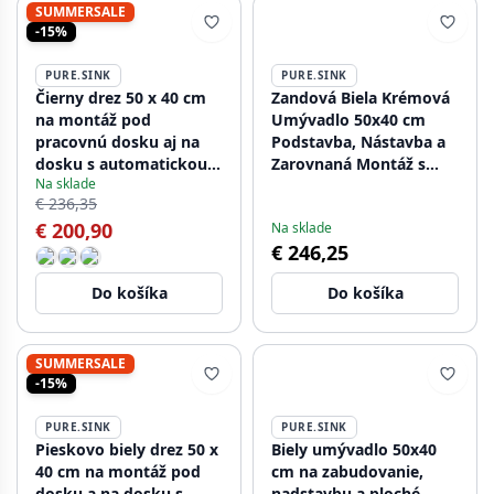
SUMMERSALE
-15%
PURE.SINK
PURE.SINK
Čierny drez 50 x 40 cm
Zandová Biela Krémová
na montáž pod
Umývadlo 50x40 cm
pracovnú dosku aj na
Podstavba, Nástavba a
dosku s automatickou
Zarovnaná Montáž s
Na sklade
nerezovou zátkou
Gun Metal Zátkou
€ 236,35
1208971855
1208970544
€ 200,90
Na sklade
€ 246,25
Do košíka
Do košíka
SUMMERSALE
-15%
PURE.SINK
PURE.SINK
Pieskovo biely drez 50 x
Biely umývadlo 50x40
40 cm na montáž pod
cm na zabudovanie,
dosku a na dosku s
nadstavbu a ploché