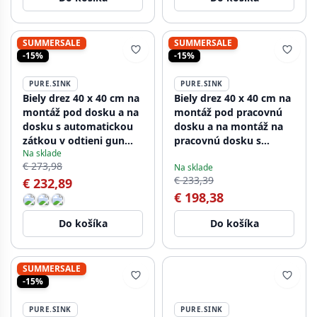
SUMMERSALE
SUMMERSALE
-15%
-15%
PURE.SINK
PURE.SINK
Biely drez 40 x 40 cm na
Biely drez 40 x 40 cm na
montáž pod dosku a na
montáž pod pracovnú
dosku s automatickou
dosku a na montáž na
zátkou v odtieni gun
pracovnú dosku s
Na sklade
metal 1208971895
automatickou bielou
€ 273,98
Na sklade
zátkou 1208971896
€ 233,39
€ 232,89
€ 198,38
Do košíka
Do košíka
SUMMERSALE
-15%
PURE.SINK
PURE.SINK