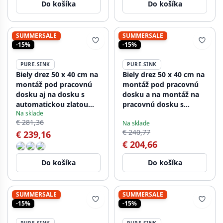
Do košíka
Do košíka
SUMMERSALE
SUMMERSALE
-15%
-15%
PURE.SINK
PURE.SINK
Biely drez 50 x 40 cm na
Biely drez 50 x 40 cm na
montáž pod pracovnú
montáž pod pracovnú
dosku aj na dosku s
dosku a na montáž na
automatickou zlatou
pracovnú dosku s
Na sklade
zátkou 1208971901
automatickou bielou
€ 281,36
Na sklade
zátkou 1208971903
€ 240,77
€ 239,16
€ 204,66
Do košíka
Do košíka
SUMMERSALE
SUMMERSALE
-15%
-15%