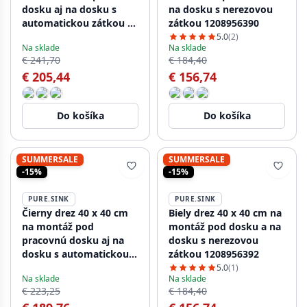
dosku aj na dosku s
na dosku s nerezovou
automatickou zátkou z
zátkou 1208956390
nehrdzavejúcej ocele
5.0
(2)
Na sklade
Na sklade
1208971935
€ 241,70
€ 184,40
€ 205,44
€ 156,74
Do košíka
Do košíka
SUMMERSALE
SUMMERSALE
-15%
-15%
PURE.SINK
PURE.SINK
Čierny drez 40 x 40 cm
Biely drez 40 x 40 cm na
na montáž pod
montáž pod dosku a na
pracovnú dosku aj na
dosku s nerezovou
dosku s automatickou
zátkou 1208956392
zátkou z nehrdzavejúcej
5.0
(1)
Na sklade
Na sklade
ocele 1208971836
€ 223,25
€ 184,40