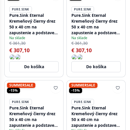
PURE.SINK
PURE.SINK
Pure.Sink Eternal
Pure.Sink Eternal
Kremeňový čierny drez
Kremeňový čierny drez
50 x 40 cm na
50 x 40 cm na
zapustenie a podstavec
zapustenie a podstavec
Na sklade
Na sklade
s automatickou zlatou
s automatickou
€ 361,30
€ 361,30
zátkou
medenou zátkou
€ 307,10
€ 307,10
Do košíka
Do košíka
SUMMERSALE
SUMMERSALE
-15%
-15%
PURE.SINK
PURE.SINK
Pure.Sink Eternal
Pure.Sink Eternal
Kremeňový čierny drez
Kremeňový čierny drez
50 x 40 cm na
50 x 40 cm na
zapustenie a podstavec
zapustenie a podstavec