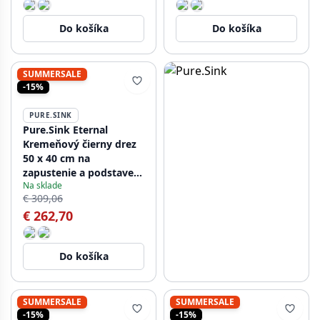
Do košíka
Do košíka
SUMMERSALE
-15%
PURE.SINK
Pure.Sink Eternal
Kremeňový čierny drez
50 x 40 cm na
zapustenie a podstavec
Na sklade
s automatickou
€ 309,06
nerezovou zátkou
€ 262,70
Do košíka
SUMMERSALE
SUMMERSALE
-15%
-15%