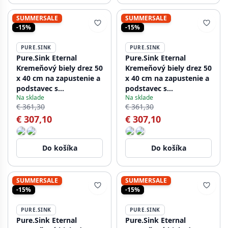
SUMMERSALE
SUMMERSALE
-15%
-15%
PURE.SINK
PURE.SINK
Pure.Sink Eternal
Pure.Sink Eternal
Kremeňový biely drez 50
Kremeňový biely drez 50
x 40 cm na zapustenie a
x 40 cm na zapustenie a
podstavec s
podstavec s
Na sklade
Na sklade
automatickou zlatou
automatickou medenou
€ 361,30
€ 361,30
zátkou
zátkou
€ 307,10
€ 307,10
Do košíka
Do košíka
SUMMERSALE
SUMMERSALE
-15%
-15%
PURE.SINK
PURE.SINK
Pure.Sink Eternal
Pure.Sink Eternal