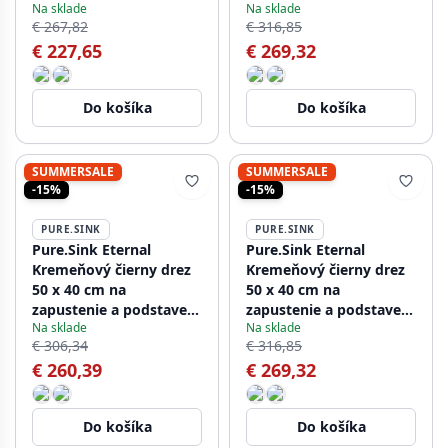
Na sklade
Na sklade
dosky a pod dosku s
so zlatou zátkou
€ 267,82
€ 316,85
nerezovou zátkou
€ 227,65
€ 269,32
Do košíka
Do košíka
SUMMERSALE
SUMMERSALE
-15%
-15%
PURE.SINK
PURE.SINK
Pure.Sink Eternal
Pure.Sink Eternal
Kremeňový čierny drez
Kremeňový čierny drez
50 x 40 cm na
50 x 40 cm na
zapustenie a podstavec
zapustenie a podstavec
Na sklade
Na sklade
s medenou zátkou
s odtokovou zátkou v
€ 306,34
€ 316,85
odtieni gun metal
€ 260,39
€ 269,32
Do košíka
Do košíka