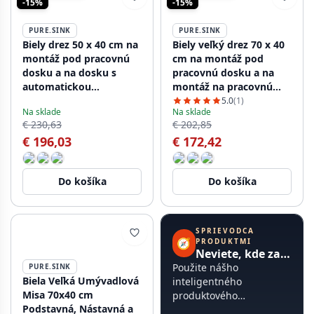
-15%
-15%
PURE.SINK
PURE.SINK
Biely drez 50 x 40 cm na
Biely veľký drez 70 x 40
montáž pod pracovnú
cm na montáž pod
dosku a na dosku s
pracovnú dosku a na
automatickou
montáž na pracovnú
nerezovou zátkou
dosku s nerezovou
5.0
(1)
Na sklade
Na sklade
1208971898
zátkou 1208956402
€ 230,63
€ 202,85
€ 196,03
€ 172,42
Do košíka
Do košíka
SPRIEVODCA
🧭
PRODUKTMI
Neviete, kde začať?
Použite nášho
PURE.SINK
Biela Veľká Umývadlová
inteligentného
Misa 70x40 cm
produktového
Podstavná, Nástavná a
sprievodcu, trvá to