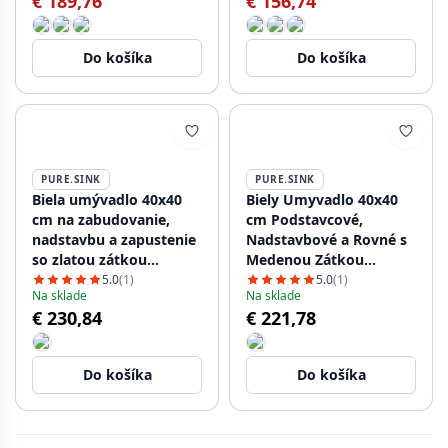
€ 189,76
€ 156,74
Do košíka
Do košíka
PURE.SINK
PURE.SINK
Biela umývadlo 40x40
Biely Umyvadlo 40x40
cm na zabudovanie,
cm Podstavcové,
nadstavbu a zapustenie
Nadstavbové a Rovné s
so zlatou zátkou
Medenou Zátkou
1208970537
1208970538
5.0
(1)
5.0
(1)
Na sklade
Na sklade
€ 230,84
€ 221,78
Do košíka
Do košíka