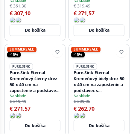
Na sklade
Na sklade
s automatickou zátkou
s automatickou bielou
€ 361,30
€ 319,49
v odtieni gun metal
zátkou
€ 307,10
€ 271,57
Do košíka
Do košíka
SUMMERSALE
SUMMERSALE
-15%
-15%
PURE.SINK
PURE.SINK
Pure.Sink Eternal
Pure.Sink Eternal
Kremeňový čierny drez
Kremeňový biely drez 50
50 x 40 cm na
x 40 cm na zapustenie a
zapustenie a podstavec
podstavec s
Na sklade
Na sklade
s automatickou čiernou
automatickou
€ 319,49
€ 309,06
zátkou
nerezovou zátkou
€ 271,57
€ 262,70
Do košíka
Do košíka