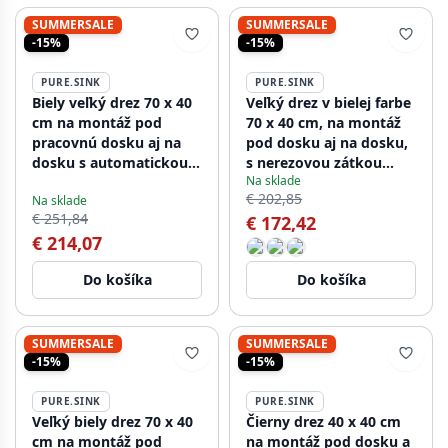
SUMMERSALE
SUMMERSALE
-15%
-15%
PURE.SINK
PURE.SINK
Biely veľký drez 70 x 40
Veľký drez v bielej farbe
cm na montáž pod
70 x 40 cm, na montáž
pracovnú dosku aj na
pod dosku aj na dosku,
dosku s automatickou
s nerezovou zátkou
Na sklade
bielou zátkou
1208956404
€ 202,85
Na sklade
1208971909
€ 251,84
€ 172,42
€ 214,07
Do košíka
Do košíka
SUMMERSALE
SUMMERSALE
-15%
-15%
PURE.SINK
PURE.SINK
Veľký biely drez 70 x 40
Čierny drez 40 x 40 cm
cm na montáž pod
na montáž pod dosku a