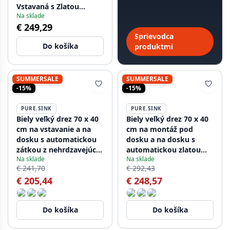
Vstavaná s Zlatou
menej ako 60 sekúnd.
Na sklade
Zátkou 1208970522
€ 249,29
Sprievodca
Do košíka
produktmi
SUMMERSALE
SUMMERSALE
-15%
-15%
PURE.SINK
PURE.SINK
Biely veľký drez 70 x 40
Biely veľký drez 70 x 40
cm na vstavanie a na
cm na montáž pod
dosku s automatickou
dosku a na dosku s
zátkou z nehrdzavejúcej
automatickou zlatou
Na sklade
Na sklade
ocele 1208971904
zátkou 1208971907
€ 241,70
€ 292,43
€ 205,44
€ 248,57
Do košíka
Do košíka