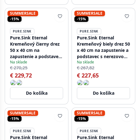
SUMMERSALE
SUMMERSALE
-15%
-15%
PURE.SINK
PURE.SINK
Pure.Sink Eternal
Pure.Sink Eternal
Kremeňový čierny drez
Kremeňový biely drez 50
50 x 40 cm na
x 40 cm na zapustenie a
zapustenie a podstavec
podstavec s nerezovou
Na sklade
Na sklade
s čiernou zátkou
zátkou
€ 270,25
€ 267,82
€ 229,72
€ 227,65
Do košíka
Do košíka
SUMMERSALE
SUMMERSALE
-15%
-15%
PURE.SINK
PURE.SINK
Pure.Sink Eternal
Pure.Sink Eternal