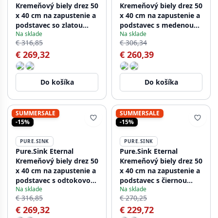
Kremeňový biely drez 50
Kremeňový biely drez 50
x 40 cm na zapustenie a
x 40 cm na zapustenie a
podstavec so zlatou
podstavec s medenou
Na sklade
Na sklade
zátkou
zátkou
€ 316,85
€ 306,34
€ 269,32
€ 260,39
Do košíka
Do košíka
SUMMERSALE
SUMMERSALE
-15%
-15%
PURE.SINK
PURE.SINK
Pure.Sink Eternal
Pure.Sink Eternal
Kremeňový biely drez 50
Kremeňový biely drez 50
x 40 cm na zapustenie a
x 40 cm na zapustenie a
podstavec s odtokovou
podstavec s čiernou
Na sklade
Na sklade
zátkou v odtieni gun
zátkou
€ 316,85
€ 270,25
metal
€ 269,32
€ 229,72