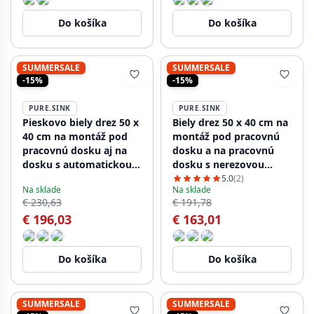
Do košíka
Do košíka
SUMMERSALE
SUMMERSALE
-15%
-15%
PURE.SINK
PURE.SINK
Pieskovo biely drez 50 x
Biely drez 50 x 40 cm na
40 cm na montáž pod
montáž pod pracovnú
pracovnú dosku aj na
dosku a na pracovnú
dosku s automatickou
dosku s nerezovou
zátkou z nehrdzavejúcej
zátkou 1208956397
5.0
(2)
Na sklade
Na sklade
ocele 1208971930
€ 230,63
€ 191,78
€ 196,03
€ 163,01
Do košíka
Do košíka
SUMMERSALE
SUMMERSALE