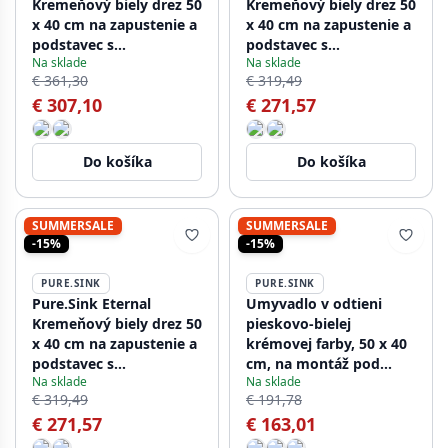
Kremeňový biely drez 50
Kremeňový biely drez 50
x 40 cm na zapustenie a
x 40 cm na zapustenie a
podstavec s
podstavec s
Na sklade
Na sklade
automatickou zátkou v
automatickou bielou
€ 361,30
€ 319,49
odtieni gun metal
zátkou
€ 307,10
€ 271,57
Do košíka
Do košíka
SUMMERSALE
SUMMERSALE
-15%
-15%
PURE.SINK
PURE.SINK
Pure.Sink Eternal
Umyvadlo v odtieni
Kremeňový biely drez 50
pieskovo-bielej
x 40 cm na zapustenie a
krémovej farby, 50 x 40
podstavec s
cm, na montáž pod
Na sklade
Na sklade
automatickou čiernou
dosku aj na dosku, s
€ 319,49
€ 191,78
zátkou
nerezovou zátkou
€ 271,57
€ 163,01
1208956399