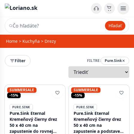
Hľadať
Home
>
Kuchyňa
>
Drezy
Filter
FILTRE:
Pure.Sink
SUMMERSALE
SUMMERSALE
-15%
-15%
PURE.SINK
PURE.SINK
Pure.Sink Eternal
Pure.Sink Eternal
Kremeňový čierny drez
Kremeňový čierny drez
50 x 40 cm na
50 x 40 cm na
zapustenie do rovnej
zapustenie a podstavec