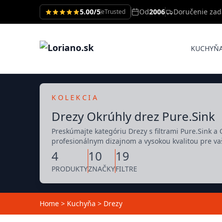
5.00/5
Od
2006
Doručenie za
eTrusted
KUCHYŇ
KOLEKCIA
Drezy Okrúhly drez Pure.Sink
Preskúmajte kategóriu Drezy s filtrami Pure.Sink 
profesionálnym dizajnom a vysokou kvalitou pre v
4
10
19
PRODUKTY
ZNAČKY
FILTRE
Home
>
Kuchyňa
>
Drezy