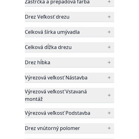
Zástrčka a prepadová farba
Drez Veľkosť drezu
Celková šírka umývadla
Celková dĺžka drezu
Drez hĺbka
Výrezová veľkosť Nástavba
Výrezová veľkosť Vstavaná
montáž
Výrezová veľkosť Podstavba
Drez vnútorný polomer