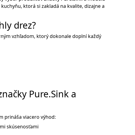
uchyňu, ktorá si zakladá na kvalite, dizajne a
hly drez?
rným vzhľadom, ktorý dokonale doplní každý
značky Pure.Sink a
m prináša viacero výhod:
mi skúsenosťami