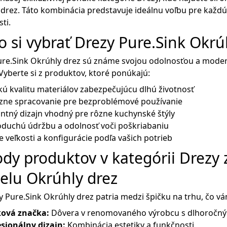
drez. Táto kombinácia predstavuje ideálnu voľbu pre každú k
ti.
o si vybrať Drezy Pure.Sink Okrú
ure.Sink Okrúhly drez sú známe svojou odolnosťou a mode
. Vyberte si z produktov, ktoré ponúkajú:
ú kvalitu materiálov zabezpečujúcu dlhú životnosť
ízne spracovanie pre bezproblémové používanie
ntný dizajn vhodný pre rôzne kuchynské štýly
oduchú údržbu a odolnosť voči poškriabaniu
 veľkosti a konfigurácie podľa vašich potrieb
dy produktov v kategórii Drezy 
lu Okrúhly drez
 Pure.Sink Okrúhly drez patria medzi špičku na trhu, čo vá
ková značka:
Dôvera v renomovaného výrobcu s dlhoročný
esionálny dizajn:
Kombinácia estetiky a funkčnosti