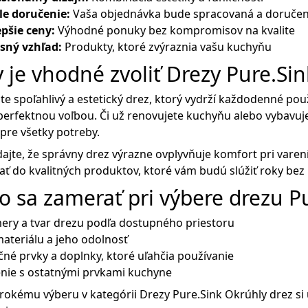
le doručenie:
Vaša objednávka bude spracovaná a doruče
pšie ceny:
Výhodné ponuky bez kompromisov na kvalite
sný vzhľad:
Produkty, ktoré zvýraznia vašu kuchyňu
 je vhodné zvoliť Drezy Pure.Si
te spoľahlivý a estetický drez, ktorý vydrží každodenné po
perfektnou voľbou. Či už renovujete kuchyňu alebo vybavuje
 pre všetky potreby.
jte, že správny drez výrazne ovplyvňuje komfort pri vare
ať do kvalitných produktov, ktoré vám budú slúžiť roky bez
o sa zamerať pri výbere drezu P
ery a tvar drezu podľa dostupného priestoru
ateriálu a jeho odolnosť
né prvky a doplnky, ktoré uľahčia používanie
enie s ostatnými prvkami kuchyne
rokému výberu v kategórii Drezy Pure.Sink Okrúhly drez si u