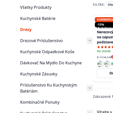
FILTRE:
Okr
Všetky Produkty
Kuchynské Batérie
SUMMERS
PURE.SIN
-15%
Pure.Sin
Drezy
Nerezový
na zapus
Drezové Príslušenstvo
podstave
dosku, 3
Kuchynské Odpadkové Koše
Na sklade
€ 114,14
Dávkovač Na Mydlo Do Kuchyne
D
Kuchynské Zásuvky
Príslušenstvo Ku Kuchynským
Batériám
Zobrazené
Kombinačné Ponuky
Vitajte 