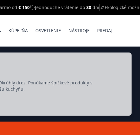
darmo od
€ 150
Jednoduché vrátenie do
30
dní
Ekologické možn
A
KÚPEĽŇA
OSVETLENIE
NÁSTROJE
PREDAJ
a Okrúhly drez. Ponúkame špičkové produkty s
ašu kuchyňu.