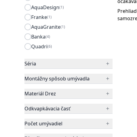
očakáva
AquaDesign
(1)
Prehliad
Franke
(1)
samozre
AquaGranite
(1)
Banka
(4)
Quadri
(6)
Séria
Montážny spôsob umývadla
Materiál Drez
Odkvapkávacia časť
Počet umývadiel