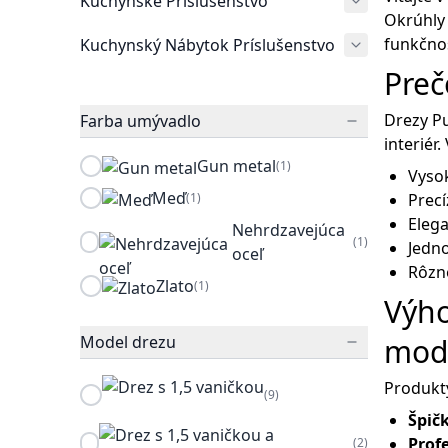
Kuchynské Príslušenstvo
Okrúhly 
funkčnos
Kuchynský Nábytok Príslušenstvo
Preč
Drezy P
Farba umývadlo
interiér
Gun metal
(1)
Vysok
Meď
(1)
Prec
Elega
Nehrdzavejúca
(1)
Jedn
oceľ
Rôzne
Zlato
(1)
Výho
Model drezu
mode
Produkty
(9)
Špič
Prof
(2)