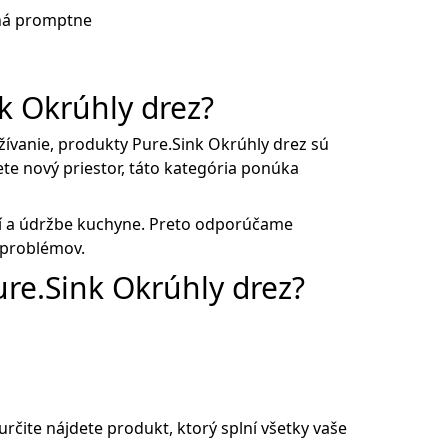
ná promptne
nk Okrúhly drez?
užívanie, produkty Pure.Sink Okrúhly drez sú
te nový priestor, táto kategória ponúka
ní a údržbe kuchyne. Preto odporúčame
 problémov.
ure.Sink Okrúhly drez?
rčite nájdete produkt, ktorý splní všetky vaše