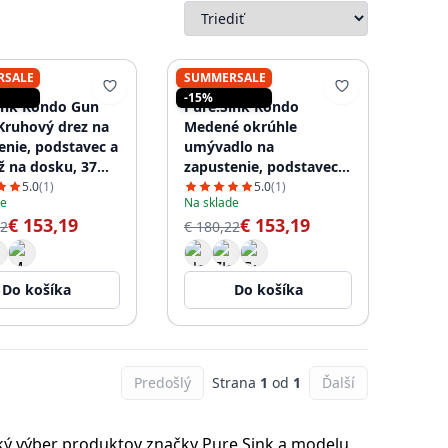
RSALE
SUMMERSALE
SINK
PURE.SINK
-15%
ink Rondo Gun
Pure.Sink Rondo
Kruhový drez na
Medené okrúhle
enie, podstavec a
umývadlo na
 na dosku, 37
zapustenie, podstavec a
N38-61
montáž na dosku, 37
5.0
(1)
5.0
(1)
de
Na sklade
cm, PRN38-62
€ 153,19
€ 153,19
22
€ 180,22
Do košíka
Do košíka
Predošlý
Strana
1
od
1
Ďalší
roký výber produktov značky Pure.Sink a modelu