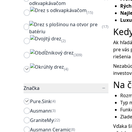
Rých
Najle
(15)
Luxu
(17)
Kedy
(2)
Ak hľadá
pre vás 
(309)
riešenia
Nezabúda
(4)
investov
Na č
Značka
Rozm
Pure.Sink
(4)
Typ m
Funkč
Ausmann
(3)
Zlad
GraniteMy
(22)
Vďaka ši
Ausmann Ceramic
(8)