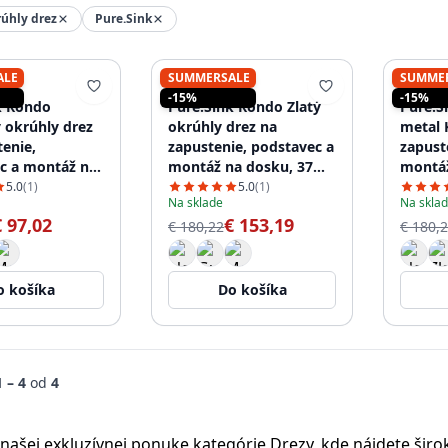
úhly drez
Pure.Sink
ALE
SUMMERSALE
SUMME
K
PURE.SINK
PURE.
-15%
-15%
k Rondo
Pure.Sink Rondo Zlatý
Pure.S
 okrúhly drez
okrúhly drez na
metal 
tenie,
zapustenie, podstavec a
zapust
c a montáž na
montáž na dosku, 37
montáž
7 cm, PRN38-02
cm, RD375-Gold
cm, PR
5.0
(1)
5.0
(1)
Na sklade
Na skla
€ 97,02
€ 153,19
€ 180,22
€ 180,
o košíka
Do košíka
1 – 4
od
4
v našej exkluzívnej ponuke kategórie Drezy, kde nájdete ši